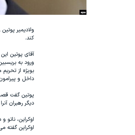
نرگس محمدی برنده جایزه نوبل صلح
همایش محافظه‌کاران آمریکا «سی‌پک»
ولادیمیر پوتین
صفحه‌های ویژه
کند.
سفر پرزیدنت ترامپ به چین
آقای پوتین این 
بویژه از تحریم 
داخل و پیرامون 
پوتین گفت قصد 
دیگر رهبران آنر
اوکراین، ناتو و
اوکراین گفته می