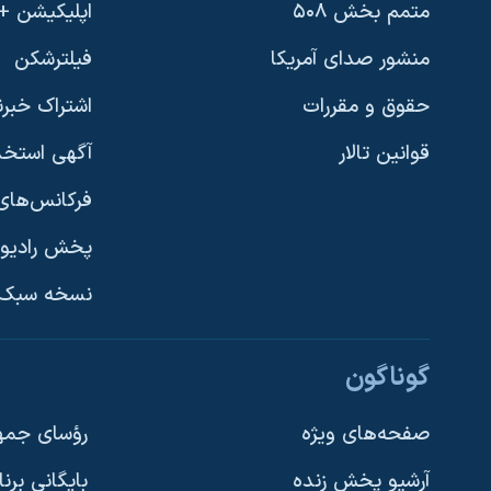
متمم بخش ۵۰۸
اپلیکیشن +VOA
منشور صدای آمریکا
فیلترشکن
حقوق و مقررات
اشتراک خبرن
قوانین تالار
آگهی استخد
فرکانس‌های 
پخش رادیو
یادگیری زبان انگلیسی
نسخه سبک 
دنبال کنید
گوناگون
صفحه‌های ویژه
رؤسای جمهو
آرشیو پخش زنده
بایگانی برن