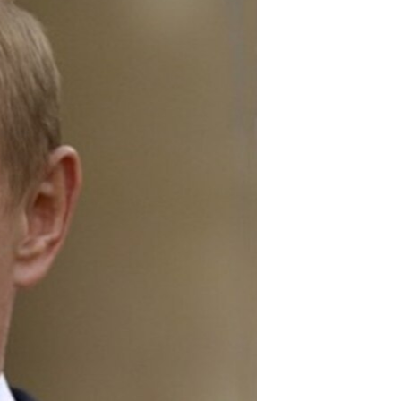
مستندها
فرهنگ و زندگی
حقوق شهروندی
انتخابات ریاست جمهوری آمریکا ۲۰۲۴
اقتصادی
حمله جمهوری اسلامی به اسرائیل
رمز مهسا
علم و فناوری
اسرائیل در جنگ
ورزش زنان در ایران
گالری عکس
اعتراضات زن، زندگی، آزادی
آرشیو پخش زنده
مجموعه مستندهای دادخواهی
تریبونال مردمی آبان ۹۸
دادگاه حمید نوری
چهل سال گروگان‌گیری
قانون شفافیت دارائی کادر رهبری ایران
اعتراضات مردمی آبان ۹۸
اسرائیل در جنگ