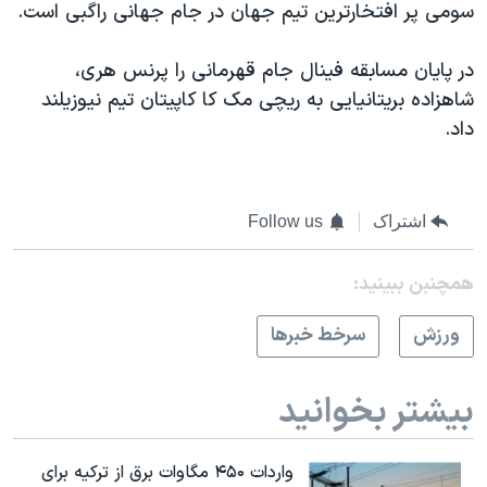
اسرائیل در جنگ
سومی پر افتخارترین تیم جهان در جام جهانی راگبی است.
نرگس محمدی برنده جایزه نوبل صلح
در پایان مسابقه فینال جام قهرمانی را پرنس هری،
همایش محافظه‌کاران آمریکا «سی‌پک»
شاهزاده بریتانیایی به ریچی مک کا کاپیتان تیم نیوزیلند
صفحه‌های ویژه
داد.
سفر پرزیدنت ترامپ به چین
اشتراک
Follow us
همچنبن ببینید:
ورزش
سرخط خبرها
بیشتر بخوانید
واردات ۴۵۰ مگاوات برق از ترکیه برای