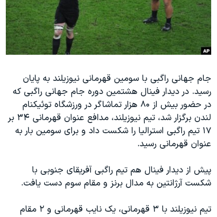
دنبال کنید
مستندها
فرهنگ و زندگی
حقوق شهروندی
انتخابات ریاست جمهوری آمریکا ۲۰۲۴
اقتصادی
حمله جمهوری اسلامی به اسرائیل
رمز مهسا
علم و فناوری
زبانهای مختلف
جام جهانی راگبی با سومین قهرمانی نیوزیلند به پایان
اسرائیل در جنگ
ورزش زنان در ایران
رسید. در دیدار فینال هشتمین دوره جام جهانی راگبی که
گالری عکس
اعتراضات زن، زندگی، آزادی
در حضور بیش از ۸۰ هزار تماشاگر در ورزشگاه توئیکنام
آرشیو پخش زنده
مجموعه مستندهای دادخواهی
لندن برگزار شد، تیم نیوزیلند، مدافع عنوان قهرمانی ۳۴ بر
۱۷ تیم راگبی استرالیا را شکست داد و برای سومین بار به
تریبونال مردمی آبان ۹۸
عنوان قهرمانی رسید.
دادگاه حمید نوری
چهل سال گروگان‌گیری
پیش از دیدار فینال هم تیم راگبی آفریقای جنوبی با
شکست آرژانتین به مدال برنز و مقام سوم دست یافت.
قانون شفافیت دارائی کادر رهبری ایران
اعتراضات مردمی آبان ۹۸
تیم نیوزیلند با ۳ قهرمانی، یک نایب قهرمانی و ۲ مقام