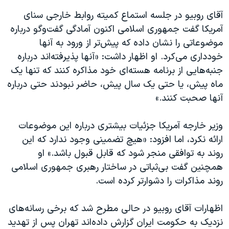
اسرائیل در جنگ
آقای روبیو در جلسه استماع کمیته روابط خارجی سنای
نرگس محمدی برنده جایزه نوبل صلح
آمریکا گفت جمهوری اسلامی اکنون آمادگی گفت‌وگو درباره
همایش محافظه‌کاران آمریکا «سی‌پک»
موضوعاتی را نشان داده که پیش‌تر از ورود به آنها
خودداری می‌کرد. او اظهار داشت: «آنها پذیرفته‌اند درباره
صفحه‌های ویژه
جنبه‌هایی از برنامه هسته‌ای خود مذاکره کنند که تنها یک
سفر پرزیدنت ترامپ به چین
ماه پیش، یا حتی یک سال پیش، حاضر نبودند حتی درباره
آنها صحبت کنند.»
وزیر خارجه آمریکا جزئیات بیشتری درباره این موضوعات
ارائه نکرد، اما افزود: «هیچ تضمینی وجود ندارد که این
روند به توافقی منجر شود که قابل قبول باشد.» او
همچنین گفت بی‌ثباتی در ساختار رهبری جمهوری اسلامی
روند مذاکرات را دشوارتر کرده است.
اظهارات آقای روبیو در حالی مطرح شد که برخی رسانه‌های
نزدیک به حکومت ایران گزارش داده‌اند تهران پس از تهدید