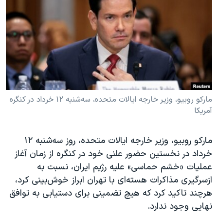
دنبال کنید
مستندها
فرهنگ و زندگی
حقوق شهروندی
انتخابات ریاست جمهوری آمریکا ۲۰۲۴
اقتصادی
حمله جمهوری اسلامی به اسرائیل
رمز مهسا
علم و فناوری
زبانهای مختلف
اسرائیل در جنگ
ورزش زنان در ایران
گالری عکس
اعتراضات زن، زندگی، آزادی
مارکو روبیو، وزیر خارجه ایالات متحده، سه‌شنبه ۱۲ خرداد در کنگره
آمریکا
آرشیو پخش زنده
مجموعه مستندهای دادخواهی
تریبونال مردمی آبان ۹۸
مارکو روبیو، وزیر خارجه ایالات متحده، روز سه‌شنبه ۱۲
دادگاه حمید نوری
خرداد در نخستین حضور علنی خود در کنگره از زمان آغاز
عملیات «خشم حماسی» علیه رژیم ایران، نسبت به
چهل سال گروگان‌گیری
ازسرگیری مذاکرات هسته‌ای با تهران ابراز خوش‌بینی کرد،
قانون شفافیت دارائی کادر رهبری ایران
هرچند تاکید کرد که هیچ تضمینی برای دستیابی به توافق
اعتراضات مردمی آبان ۹۸
نهایی وجود ندارد.