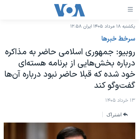
ینکهای
ابل
سترسی
یکشنبه ۱۸ مرداد ۱۴۰۵ ایران ۱۲:۵۸
خانه
هش
سرخط خبرها
نسخه سبک وب‌سایت
ه
روبیو: جمهوری اسلامی حاضر به مذاکره
حتوای
موضوع ها
درباره بخش‌هایی از برنامه هسته‌ای
صلی
برنامه های تلویزیونی
ایران
هش
خود شده که قبلا حاضر نبود درباره آن‌ها
جدول برنامه ها
ه
آمریکا
گفت‌وگو کند
فحه
صفحه‌های ویژه
جهان
صلی
فرکانس‌های صدای آمریکا
۱۳ خرداد ۱۴۰۵
ورزشی
جام جهانی ۲۰۲۶
هش
پخش رادیویی
ه
گزیده‌ها
عملیات خشم حماسی
اشتراک
ستجو
۲۵۰سالگی آمریکا
ویژه برنامه‌ها
یادگیری زبان انگلیسی
ویدیوها
بایگانی برنامه‌های تلویزیونی