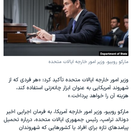
دنبال کنید
مستندها
فرهنگ و زندگی
حقوق شهروندی
انتخابات ریاست جمهوری آمریکا ۲۰۲۴
اقتصادی
حمله جمهوری اسلامی به اسرائیل
رمز مهسا
علم و فناوری
زبانهای مختلف
اسرائیل در جنگ
ورزش زنان در ایران
گالری عکس
اعتراضات زن، زندگی، آزادی
مارکو روبیو، وزیر امور خارجه ایالات متحده
آرشیو پخش زنده
مجموعه مستندهای دادخواهی
وزیر امور خارجه ایالات متحده تأکید کرد: «هر فردی که از
تریبونال مردمی آبان ۹۸
شهروند آمریکایی به عنوان ابزار چانه‌زنی استفاده کند،
دادگاه حمید نوری
هزینه‌ آن را خواهد پرداخت.»
چهل سال گروگان‌گیری
مارکو روبیو، وزیر امور خارجه آمریکا، به فرمان اجرایی اخیر
قانون شفافیت دارائی کادر رهبری ایران
دونالد ترامپ، رئیس جمهوری ایالات متحده، درباره تحمیل
اعتراضات مردمی آبان ۹۸
پیامدهای تازه برای افراد یا کشورهایی که شهروندان