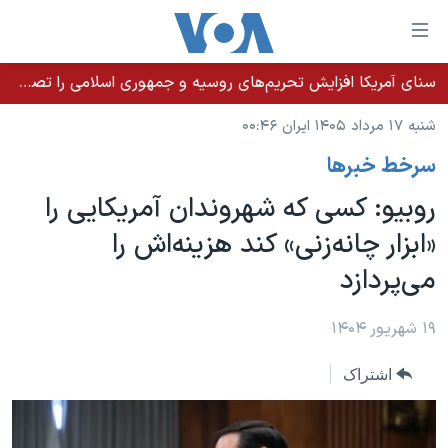
ینکهای
ابل
سترسی
سنای آمریکا افزایش تحریم‌های روسیه و جمهوری اسلامی را تصویب کرد؛ زلنسکی از این اقدام تشکر کرد
خانه
هش
شنبه ۱۷ مرداد ۱۴۰۵ ایران ۰۰:۴۶
نسخه سبک وب‌سایت
ه
سرخط خبرها
حتوای
موضوع ها
صلی
روبیو: کسی که شهروندان آمریکایی را
برنامه های تلویزیونی
ایران
هش
«ابزار چانه‌زنی» کند هزینه‌اش را
جدول برنامه ها
ه
آمریکا
می‌پردازد
فحه
صفحه‌های ویژه
جهان
صلی
فرکانس‌های صدای آمریکا
ورزشی
جام جهانی ۲۰۲۶
۱۹ شهریور ۱۴۰۴
هش
پخش رادیویی
ه
گزیده‌ها
عملیات خشم حماسی
اشتراک
ستجو
۲۵۰سالگی آمریکا
ویژه برنامه‌ها
یادگیری زبان انگلیسی
ویدیوها
بایگانی برنامه‌های تلویزیونی