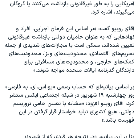
اسرائیل در جنگ
آمریکایی را به طور غیرقانونی بازداشت می‌کنند یا گروگان
می‌گیرند، اشاره کرد.
نرگس محمدی برنده جایزه نوبل صلح
همایش محافظه‌کاران آمریکا «سی‌پک»
آقای روبیو گفت: «بر اساس این فرمان اجرایی، افراد و
صفحه‌های ویژه
نهادهایی که به عنوان حامیان دولتی بازداشت غیرقانونی
تعیین شده‌اند، ممکن است با مجازات‌های شدیدی از جمله
سفر پرزیدنت ترامپ به چین
تحریم‌های اقتصادی، محدودیت‌های ویزا، محدودیت‌های
کمک‌های خارجی، و محدودیت‌های مسافرتی برای
دارندگان گذرنامه ایالات متحده مواجه شوند.»
بر اساس بیانیه‌ای که حساب رسمی «یو.اس.ای. به فارسی»
روز چهارشنبه ۱۹ شهریور در شبکه اجتماعی ایکس منتشر
کرد، آقای روبیو افزود: «مشابه با تعیین حامی تروریسم
دولتی، هیچ کشوری نباید خواستار قرار گرفتن در این
فهرست باشد.»
بنا بر این بیانیه، «در نتیجه هر فردی که از شهروند