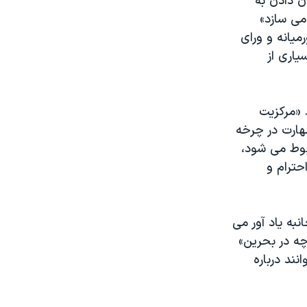
ن دادن به
می سازد»
یانه و ورای
اری از
 «مرکزیت
هارت در چرخه
بوط می شود،
حترام و
نبه یاد آور می
چه در بحرین»
نند درباره