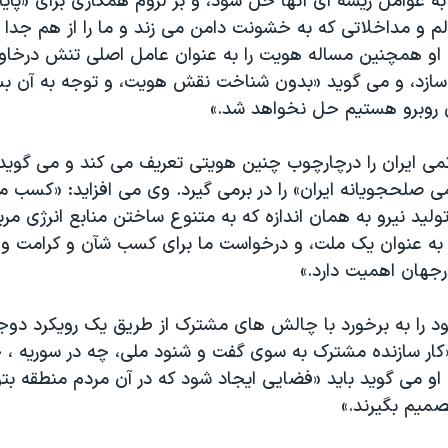
 به عوامل ریشه ای آنها حل شود، و بر لزوم همکاری برای «پایا
لم و مداخلاتی که به خشونت دامن می زند و ما را از هم جدا 
. او همچنین مساله هویت را به عنوان عامل اصلی تنش درخاورم
ازد، و می گوید «بدون شناخت نقش هویت، و توجه به آن بسی
ن روبرو هستیم حل نخواهد شد.»
اتمی ایران را درچارچوب چنین هویتی تعریف می کند و می گوید
ی صلحجویانه ایران» را در برمی گیرد. وی می افزاید: «کسب م
لید نیرو به همان اندازه که به متنوع ساختن منابع انرژی مر
ن به عنوان یک ملت، و درخواست ما برای کسب شآن و کرامت وا
رجهان اهمیت دارد.»
د را به برخورد با چالش های مشترک از طریق
یک رویکرد دوجا
«کار سازنده مشترک به سوی گفت و شنود ملی، چه در سوریه ، 
 او می گوید باید «فضایی ایجاد شود که در آن مردم منطقه بتوا
میم بگیرند.»