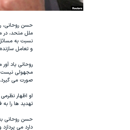
نرگس محمدی برنده جایزه نوبل صلح
همایش محافظه‌کاران آمریکا «سی‌پک»
حسن روحانی، ر
صفحه‌های ویژه
ملل متحد، در مق
سفر پرزیدنت ترامپ به چین
نسبت به مسائل د
و تعامل سازنده 
روحانی یاد آور
مجهولی نیست، ب
صورت می گیرد.
او اظهار نظرمی
تهدید ها را به 
حسن روحانی به چ
دارد می پردازد 