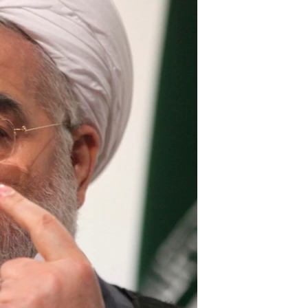
مستندها
فرهنگ و زندگی
حقوق شهروندی
انتخابات ریاست جمهوری آمریکا ۲۰۲۴
اقتصادی
حمله جمهوری اسلامی به اسرائیل
رمز مهسا
علم و فناوری
اسرائیل در جنگ
ورزش زنان در ایران
گالری عکس
اعتراضات زن، زندگی، آزادی
آرشیو پخش زنده
مجموعه مستندهای دادخواهی
تریبونال مردمی آبان ۹۸
دادگاه حمید نوری
چهل سال گروگان‌گیری
قانون شفافیت دارائی کادر رهبری ایران
اعتراضات مردمی آبان ۹۸
اسرائیل در جنگ