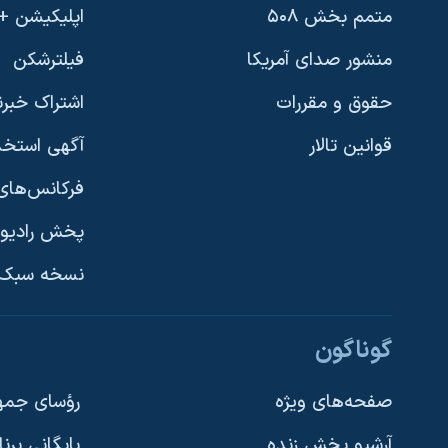
متمم بخش ۵۰۸
اپلیکیشن +VOA
منشور صدای آمریکا
فیلترشکن
حقوق و مقررات
اشتراک خبرن
قوانین تالار
آگهی استخد
فرکانس‌های 
پخش رادیو
یادگیری زبان انگلیسی
نسخه سبک 
دنبال کنید
گوناگون
صفحه‌های ویژه
رؤسای جمهو
آرشیو پخش زنده
بایگانی برن