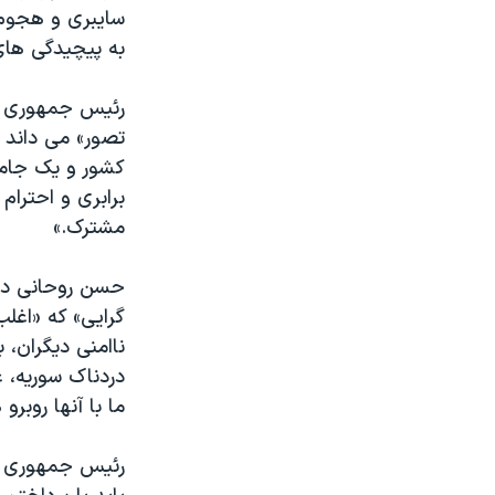
سایبری و هجوم 
به پیچیدگی های 
رئیس جمهوری ایر
تصور» می داند 
کشور و یک جامع
برابری و احترا
مشترک.»
حسن روحانی درمق
گرایی» که «اغلب
ناامنی دیگران، 
دردناک سوریه، ع
ما با آنها روبر
رئیس جمهوری ای