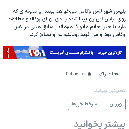
اسرائیل در جنگ
پلیس شهر لاس وگاس می‌خواهد ببیند آیا نمونه‌ای که
نرگس محمدی برنده جایزه نوبل صلح
روی لباس این زن پیدا شده با دی.ان.ای رونالدو مطابقت
همایش محافظه‌کاران آمریکا «سی‌پک»
دارد یا خیر. خانم مایورگا مهماندار سابق هتلی در لاس
صفحه‌های ویژه
وگاس بود و می گوید رونالدو به او تجاوز کرد.
سفر پرزیدنت ترامپ به چین
اشتراک
Follow us
همچنبن ببینید:
ورزش
سرخط خبرها
بیشتر بخوانید