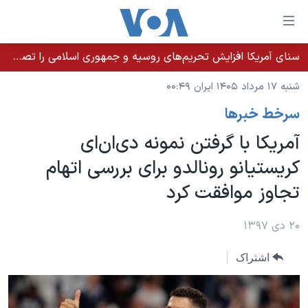
ینکهای
ابل
سترسی
سنای آمریکا افزایش تحریم‌های روسیه و جمهوری اسلامی را تصویب کرد؛ زلنسکی از این اقدام تشکر کرد
خانه
هش
شنبه ۱۷ مرداد ۱۴۰۵ ایران ۰۰:۴۹
نسخه سبک وب‌سایت
ه
سرخط خبرها
حتوای
موضوع ها
صلی
آمریکا با گرفتن نمونه دی‌ان‌ای
برنامه های تلویزیونی
ایران
هش
کریستیانو رونالدو برای بررسی اتهام
جدول برنامه ها
ه
آمریکا
تجاوز موافقت کرد
فحه
صفحه‌های ویژه
جهان
صلی
فرکانس‌های صدای آمریکا
ورزشی
جام جهانی ۲۰۲۶
۲۰ دی ۱۳۹۷
هش
پخش رادیویی
ه
گزیده‌ها
عملیات خشم حماسی
اشتراک
ستجو
۲۵۰سالگی آمریکا
ویژه برنامه‌ها
یادگیری زبان انگلیسی
ویدیوها
بایگانی برنامه‌های تلویزیونی