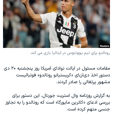
دنبال کنید
مستندها
فرهنگ و زندگی
حقوق شهروندی
انتخابات ریاست جمهوری آمریکا ۲۰۲۴
اقتصادی
حمله جمهوری اسلامی به اسرائیل
رمز مهسا
علم و فناوری
زبانهای مختلف
اسرائیل در جنگ
ورزش زنان در ایران
گالری عکس
اعتراضات زن، زندگی، آزادی
رونالدو برای تیم یوونتوس در ایتالیا بازی می کند.
آرشیو پخش زنده
مجموعه مستندهای دادخواهی
مقامات مسئول در ایالت نوادای آمریکا روز پنجشنبه ۲۰ دی
تریبونال مردمی آبان ۹۸
دستور اخذ دی‌ان‌ای «کریستیانو رونالدو» فوتبالیست
دادگاه حمید نوری
مشهور پرتغالی را صادر کردند.
چهل سال گروگان‌گیری
به گزارش روزنامه وال استریت جورنال، این دستور برای
قانون شفافیت دارائی کادر رهبری ایران
بررسی ادعای «کاترین مایورگا» است که رونالدو را به تجاوز
اعتراضات مردمی آبان ۹۸
جنسی متهم کرده است.