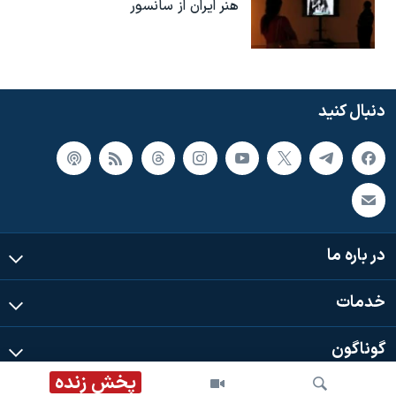
هنر ایران از سانسور
دنبال کنید
در باره ما
خدمات
گوناگون
پخش زنده