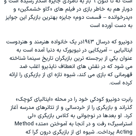
است که تا کنون ٦ بار به نامزدی جایزه اسکار رسیده است و
اسرائیل در جنگ
دوبار هم به خاطر بازی در فیلم های «گاو خشمگین» و
نرگس محمدی برنده جایزه نوبل صلح
«پدرخوانده – قسمت دوم» جایزه بهترین بازیگر این جوایز
همایش محافظه‌کاران آمریکا «سی‌پک»
به دست آورده است
صفحه‌های ویژه
دونیرو که درسال ١٩٤٣در یک خانواده هنرمند و هنردوست
سفر پرزیدنت ترامپ به چین
ایتالیایی – آمریکایی در نیویورک به دنیا آمده است به
عنوان یکی از برجسته ترین بازیگران تاریخ سینما شناخته
می شود که در نقش های انعطاف ناپذیرو اغلب ضد
قهرمانی که بازی می کند، شیوه تازه ای از بازیگری را ارائه
کرده است.
رابرت دونیرو کودکی خود را در محله «ایتالیای کوچک»
گذراند و بازیگری را از خردسالی و از تئاترهای مدرسه آغاز
کرد. او بعدها در نوجوانی به کلاس بازیگری «لی
استراسبرگ» رفت و در آنجا به آموختن «متد» Method
Acting پرداخت. شیوه ای از بازیگری درون گرا که