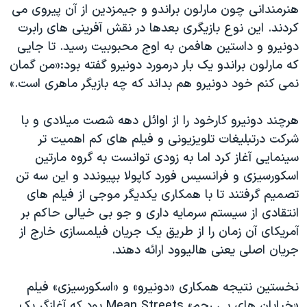
هنرمندانی چون مارلون براندو و جیمزدین از آن پیروی می
کردند. این نوع بازیگری بعدها در نقش آفرینی های رابرت
دونیرو و داستین هافمن به اوج محبوبیت رسید. تا جایی
که مارلون براندو یک بار درمورد دونیرو گفته بود:«من گمان
نمی کنم خود دونیرو هم بداند که چه بازیگر ماهری است.»
هرچند دونیرو کارخود را از اوائل دهه شصت میلادی و با
شرکت درتبلیغات تلویزیونی و فیلم های کم اهمیت تر
سینمایی آغاز کرد اما به زودی توانست به گروه مارتین
اسکورسیزی و فرانسیس فورد کاپولا بپیوندد و این سه تن
تصمیم گرفتند تا با همکاری یکدیگر موجی از فیلم های
انتقادی از سیستم سرمایه داری و جو بی خیالی حاکم بر
آمریکای آن زمان را از طریق یک جریان فیلمسازی خارج از
جریان اصلی یعنی هالیوود ارائه دهند.
نخستین نتیجه همکاری «دونیرو» و «اسکورسیزی» فیلم
«خیابان های بی رحم» Mean Streets بود که آغازگر یک