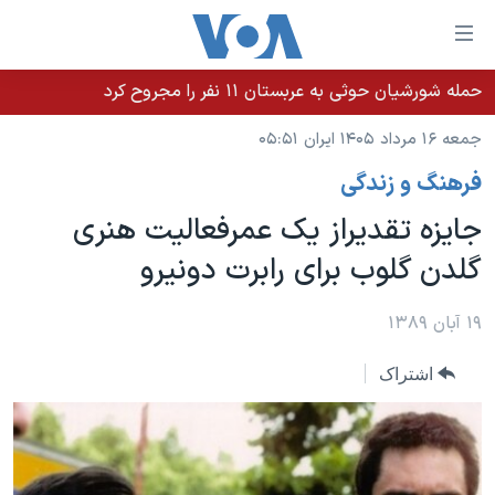
ینکهای
ابل
سترسی
حمله شورشیان حوثی به عربستان ۱۱ نفر را مجروح کرد
خانه
هش
جمعه ۱۶ مرداد ۱۴۰۵ ایران ۰۵:۵۱
نسخه سبک وب‌سایت
ه
فرهنگ و زندگی
حتوای
موضوع ها
صلی
جایزه تقدیراز یک عمرفعالیت هنری
برنامه های تلویزیونی
ایران
هش
گلدن گلوب برای رابرت دونیرو
جدول برنامه ها
ه
آمریکا
فحه
صفحه‌های ویژه
جهان
۱۹ آبان ۱۳۸۹
صلی
فرکانس‌های صدای آمریکا
ورزشی
جام جهانی ۲۰۲۶
هش
اشتراک
پخش رادیویی
ه
گزیده‌ها
عملیات خشم حماسی
ستجو
۲۵۰سالگی آمریکا
ویژه برنامه‌ها
یادگیری زبان انگلیسی
ویدیوها
بایگانی برنامه‌های تلویزیونی