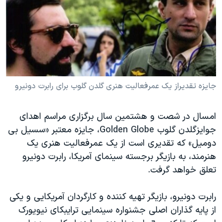
دنبال کنید
مستندها
فرهنگ و زندگی
حقوق شهروندی
انتخابات ریاست جمهوری آمریکا ۲۰۲۴
اقتصادی
حمله جمهوری اسلامی به اسرائیل
رمز مهسا
علم و فناوری
زبانهای مختلف
اسرائیل در جنگ
ورزش زنان در ایران
جایزه تقدیراز یک عمرفعالیت هنری گلدن گلوب برای رابرت دونیرو
گالری عکس
اعتراضات زن، زندگی، آزادی
امسال در شصت و هشتمین سال برگزاری مراسم اهدای
آرشیو پخش زنده
مجموعه مستندهای دادخواهی
جوایزگلدن گلوب Golden Globe، جایزه معتبر «سسیل بی
تریبونال مردمی آبان ۹۸
دومیل» که تقدیری است از یک عمرفعالیت هنری یک
دادگاه حمید نوری
هنرمند، به بازیگر برجسته سینمای آمریکا، رابرت دونیرو
تعلق خواهد گرفت.
چهل سال گروگان‌گیری
قانون شفافیت دارائی کادر رهبری ایران
رابرت دونیرو، بازیگر تهیه کننده و کارگردان آمریکایی و یکی
اعتراضات مردمی آبان ۹۸
از پایه گذاران اصلی جشنواره سینمایی ترایبکای نیویورک