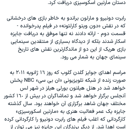
دستان مارتین اسکوسیزی دریافت کرد.
رابرت دونیرو و مارلون براندو به خاطر بازی های درخشانی
که در نقش «دون ویتو کارلئونه» در فیلم پدرخوانده -
قسمت دوم - ارائه دادند نه تنها موفق به دریافت جایزه
اسکار شدند بلکه از دیدگاه بسیاری از منتقدین سینمایی
بازی هریک از این دو از ماندگارترین نقش های تاریخ
سینمای جهان به شمار می رود.
مراسم اهدای جوایز گلدن گلوب که روز ١٦ ژانویه ٢٠١١ به
صورت زنده از شبکه تلویزیونی «ان بی سی» NBC پخش
خواهد شد در هتل هیلتون بورلی هیلز در شهر لس
آنجلس برگزار خواهد شد و تماشاگران در بیش از ١٦٠ کشور
مختلف جهان شاهد برگزاری آن خواهند بود. سال گذشته
جایزه یک عمر فعالیت هنری به «مارتین اسکورسیزی»
کارگردانی که اغلب فیلم های رابرت دونیرو را کارگردانی کرده
است اهدا شد. از دیگر برندگان این جایزه نیز می توان از