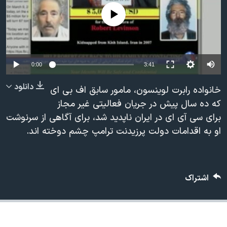
دنبال کنید
مستندها
فرهنگ و زندگی
No media source currently available
حقوق شهروندی
انتخابات ریاست جمهوری آمریکا ۲۰۲۴
اقتصادی
حمله جمهوری اسلامی به اسرائیل
رمز مهسا
علم و فناوری
0:00
3:41
زبانهای مختلف
اسرائیل در جنگ
ورزش زنان در ایران
دانلود
خانواده رابرت لوینسون، مامور سابق اف بی ای
گالری عکس
اعتراضات زن، زندگی، آزادی
که ده سال پیش در جریان فعالیتی غیر مجاز
برای سی آی ای در ایران ناپدید شد، برای آگاهی از سرنوشت
آرشیو پخش زنده
مجموعه مستندهای دادخواهی
او به اقدامات دولت پرزیدنت ترامپ چشم دوخته اند.
تریبونال مردمی آبان ۹۸
دادگاه حمید نوری
چهل سال گروگان‌گیری
اشتراک
قانون شفافیت دارائی کادر رهبری ایران
اعتراضات مردمی آبان ۹۸