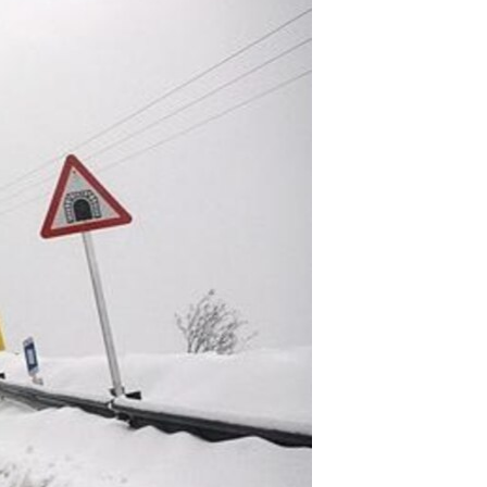
مستندها
فرهنگ و زندگی
حقوق شهروندی
انتخابات ریاست جمهوری آمریکا ۲۰۲۴
اقتصادی
حمله جمهوری اسلامی به اسرائیل
رمز مهسا
علم و فناوری
اسرائیل در جنگ
ورزش زنان در ایران
گالری عکس
اعتراضات زن، زندگی، آزادی
آرشیو پخش زنده
مجموعه مستندهای دادخواهی
تریبونال مردمی آبان ۹۸
دادگاه حمید نوری
چهل سال گروگان‌گیری
قانون شفافیت دارائی کادر رهبری ایران
اعتراضات مردمی آبان ۹۸
اسرائیل در جنگ