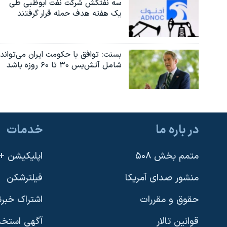
سه نفتکش شرکت نفت ابوظبی طی
یک هفته هدف حمله قرار گرفتند
بسنت: توافق با حکومت ایران می‌تواند
شامل آتش‌بس ۳۰ تا ۶۰ روزه باشد
در باره ما
خدمات
متمم بخش ۵۰۸
اپلیکیشن +VOA
منشور صدای آمریکا
فیلترشکن
حقوق و مقررات
اشتراک خبرن
قوانین تالار
آگهی استخد