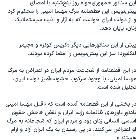
اسرائیل در جنگ
این سناتور جمهوری‌خواه روز پنج‌شنبه با امضای
پیش‌نویس این قطعنامه مرگ مهسا امینی را محکوم کرد
نرگس محمدی برنده جایزه نوبل صلح
و از دولت ایران خواست که به آزار و اذیت سیستماتیک
همایش محافظه‌کاران آمریکا «سی‌پک»
زنان، پایان دهد.
صفحه‌های ویژه
پیش از این سناتورهایی دیگر «کریس کونز» و «جیمز
سفر پرزیدنت ترامپ به چین
لنکفورد» نیز این پیش‌نویس را امضا کرده بودند.
در این قطعنامه از شجاعت مردم ایران در اعتراض به مرگ
مهسا امینی، با وجود سرکوب خشونت‌آمیز دولت ایران،
تجلیل شده است.
در بخشی از این قطعنامه آمده‌ است که «قتل مهسا امینی
یادآور باورهای ظالمانه رژیم ایران و نقض فاحش حقوق
اساسی انسانی زنان بود و مردم ایران که شجاعانه به مرگ
او اعتراض می‌کنند، در پی رسیدن به یک ایران آزاد و آرام
هستند.»