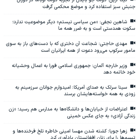
گیتا آرین: دولت جو بایدن از تجربه دولت اوباما در دوران
جنبش سبز استفاده کرد و موضع محکمی گرفت
شاهین نجفی: «من سیاسی نیستم» دیگر موضوعیت ندارد؛
سکوت همدستی است و به ضرر همه ما
مهدی حاجتی: شجاعت آن دختری که با دست‌های باز به سوی
مامور سرکوب می‌رود دعوت از همه ایرانیان است
وزیر خارجه آلمان: جمهوری اسلامی فورا به اعمال وحشیانه
خود خاتمه دهد
سینا سرلک به صدای آمریکا: امیدوارم جوانان سرزمینم به
زودی به همه خواسته‌هایشان برسند
اعتراضات از خیابان‌ها و دانشگاه‌ها به مدارس هم رسید؛ «زن
زندگی آزادی» به جای عکس خمینی
زهرا جویا: کشته شدن مهسا امینی خاطره تلخ فرخنده‌ها و
تبسم‌ها را برای زنان افغانستان یادآوری کرد