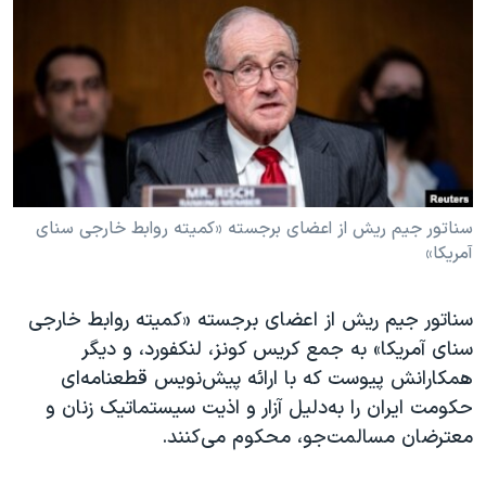
دنبال کنید
مستندها
فرهنگ و زندگی
حقوق شهروندی
انتخابات ریاست جمهوری آمریکا ۲۰۲۴
اقتصادی
حمله جمهوری اسلامی به اسرائیل
رمز مهسا
علم و فناوری
زبانهای مختلف
اسرائیل در جنگ
ورزش زنان در ایران
گالری عکس
اعتراضات زن، زندگی، آزادی
سناتور جیم ریش از اعضای برجسته «کمیته روابط خارجی سنای
آمریکا»
آرشیو پخش زنده
مجموعه مستندهای دادخواهی
تریبونال مردمی آبان ۹۸
سناتور جیم ریش از اعضای برجسته «کمیته روابط خارجی
دادگاه حمید نوری
سنای آمریکا» به جمع کریس کونز، لنکفورد، و دیگر
چهل سال گروگان‌گیری
همکارانش پیوست که با ارائه پیش‌نویس قطعنامه‌ای
حکومت ایران را به‌دلیل آزار و اذیت سیستماتیک زنان و
قانون شفافیت دارائی کادر رهبری ایران
معترضان مسالمت‌جو، محکوم می‌کنند.
اعتراضات مردمی آبان ۹۸