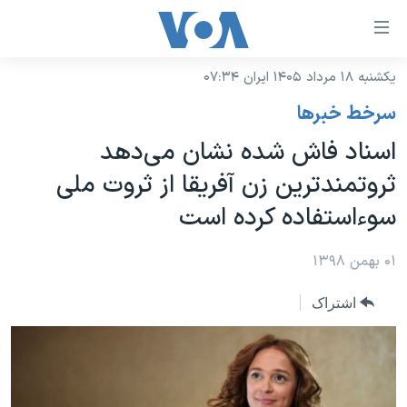
ینکهای
ابل
سترسی
یکشنبه ۱۸ مرداد ۱۴۰۵ ایران ۰۷:۳۴
خانه
هش
سرخط خبرها
نسخه سبک وب‌سایت
ه
اسناد فاش شده نشان می‌دهد
حتوای
موضوع ها
ثروتمندترین زن آفریقا از ثروت ملی
صلی
برنامه های تلویزیونی
ایران
هش
سوءاستفاده کرده است
جدول برنامه ها
ه
آمریکا
فحه
صفحه‌های ویژه
۰۱ بهمن ۱۳۹۸
جهان
صلی
فرکانس‌های صدای آمریکا
ورزشی
جام جهانی ۲۰۲۶
هش
اشتراک
پخش رادیویی
ه
گزیده‌ها
عملیات خشم حماسی
ستجو
۲۵۰سالگی آمریکا
ویژه برنامه‌ها
یادگیری زبان انگلیسی
ویدیوها
بایگانی برنامه‌های تلویزیونی