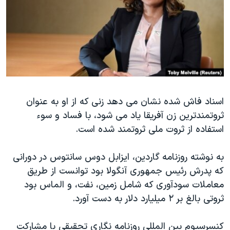
دنبال کنید
مستندها
فرهنگ و زندگی
حقوق شهروندی
انتخابات ریاست جمهوری آمریکا ۲۰۲۴
اقتصادی
حمله جمهوری اسلامی به اسرائیل
رمز مهسا
علم و فناوری
زبانهای مختلف
اسرائیل در جنگ
ورزش زنان در ایران
اسناد فاش شده نشان می دهد زنی که از او به عنوان
گالری عکس
اعتراضات زن، زندگی، آزادی
ثروتمندترین زن آفریقا یاد می شود، با فساد و سوء
آرشیو پخش زنده
مجموعه مستندهای دادخواهی
استفاده از ثروت ملی ثروتمند شده است.
تریبونال مردمی آبان ۹۸
به نوشته روزنامه گاردین، ایزابل دوس سانتوس در دورانی
دادگاه حمید نوری
که پدرش رئیس جمهوری آنگولا بود توانست از طریق
چهل سال گروگان‌گیری
معاملات سودآوری که شامل زمین، نفت، و الماس بود
قانون شفافیت دارائی کادر رهبری ایران
ثروتی بالغ بر ۲ میلیارد دلار به دست آورد.
اعتراضات مردمی آبان ۹۸
کنسرسیوم بین المللی روزنامه نگاری تحقیقی با مشارکت