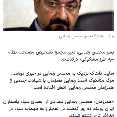
دنبال کنید
مستندها
فرهنگ و زندگی
حقوق شهروندی
انتخابات ریاست جمهوری آمریکا ۲۰۲۴
اقتصادی
حمله جمهوری اسلامی به اسرائیل
رمز مهسا
علم و فناوری
مرگ مشکوک پسر محسن رضایی
زبانهای مختلف
اسرائیل در جنگ
ورزش زنان در ایران
پسر محسن رضایی، دبیر مجمع تشخیص مصلحت نظام
گالری عکس
اعتراضات زن، زندگی، آزادی
«به طرز مشکوکی» درگذشت.
آرشیو پخش زنده
مجموعه مستندهای دادخواهی
تریبونال مردمی آبان ۹۸
سایت تابناک نزدیک به محسن رضایی در خبری نوشت:
مرگ مشکوک احمد رضایی همزمان با شهادت جمعی از
دادگاه حمید نوری
همرزمان محسن رضايی، اتفاق افتاده است.
چهل سال گروگان‌گیری
قانون شفافیت دارائی کادر رهبری ایران
«همرزمان» محسن رضایی تعدادی از اعضای سپاه پاسداران
ایران بودند که روز گذشته در انفجار زاغه مهمات سپاه در
اعتراضات مردمی آبان ۹۸
اطراف کرج کشته شدند.