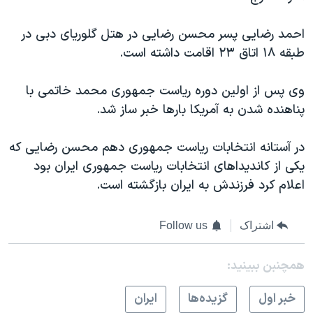
اسرائیل در جنگ
نرگس محمدی برنده جایزه نوبل صلح
احمد رضایی پسر محسن رضایی در هتل گلوریای دبی در
طبقه ۱۸ اتاق ۲۳ اقامت داشته است.
همایش محافظه‌کاران آمریکا «سی‌پک»
صفحه‌های ویژه
وی پس از اولین دوره ریاست جمهوری محمد خاتمی با
سفر پرزیدنت ترامپ به چین
پناهنده شدن به آمریکا بارها خبر ساز شد.
در آستانه انتخابات ریاست جمهوری دهم محسن رضایی که
یکی از کاندیداهای انتخابات ریاست جمهوری ایران بود
اعلام کرد فرزندش به ایران بازگشته است.
اشتراک
Follow us
همچنبن ببینید:
خبر اول
گزيده‌ها
ايران