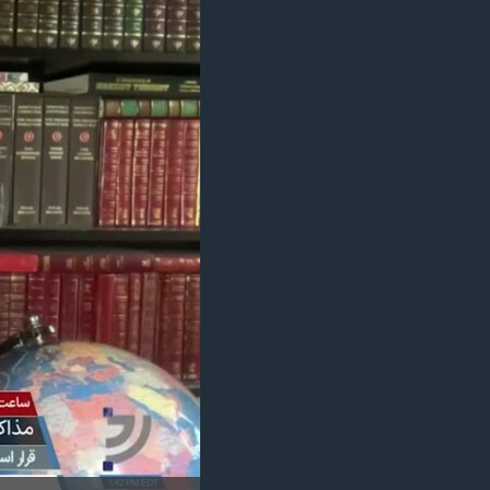
مستندها
فرهنگ و زندگی
حقوق شهروندی
انتخابات ریاست جمهوری آمریکا ۲۰۲۴
اقتصادی
حمله جمهوری اسلامی به اسرائیل
رمز مهسا
علم و فناوری
اسرائیل در جنگ
ورزش زنان در ایران
گالری عکس
اعتراضات زن، زندگی، آزادی
آرشیو پخش زنده
مجموعه مستندهای دادخواهی
تریبونال مردمی آبان ۹۸
دادگاه حمید نوری
چهل سال گروگان‌گیری
قانون شفافیت دارائی کادر رهبری ایران
اعتراضات مردمی آبان ۹۸
اسرائیل در جنگ