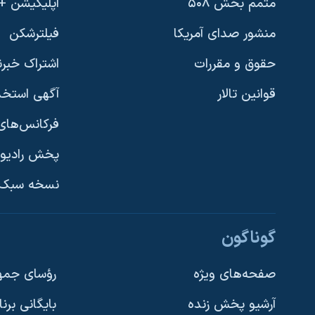
متمم بخش ۵۰۸
اپلیکیشن +VOA
منشور صدای آمریکا
فیلترشکن
حقوق و مقررات
اشتراک خبرن
قوانین تالار
آگهی استخد
فرکانس‌های 
پخش رادیو
یادگیری زبان انگلیسی
نسخه سبک 
دنبال کنید
گوناگون
صفحه‌های ویژه
رؤسای جمهو
آرشیو پخش زنده
بایگانی برن
زبانهای مختلف