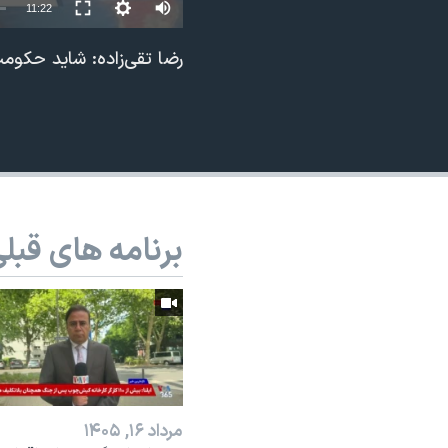
Auto
11:22
نرگس محمدی برنده جایزه نوبل صلح
240p
رضا تقی‌زاده: شاید حکومت
همایش محافظه‌کاران آمریکا «سی‌پک»
360p
صفحه‌های ویژه
480p
سفر پرزیدنت ترامپ به چین
720p
1080p
برنامه های قبل
مرداد ۱۶, ۱۴۰۵