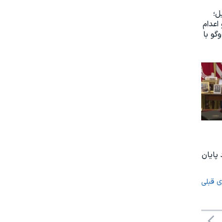
ل؛
اعدام
گو با
پایان
ی قبلی