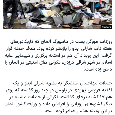
دنبال کنید
مستندها
فرهنگ و زندگی
حقوق شهروندی
انتخابات ریاست جمهوری آمریکا ۲۰۲۴
اقتصادی
حمله جمهوری اسلامی به اسرائیل
رمز مهسا
علم و فناوری
زبانهای مختلف
روزنامه مورگن پست در هامبورگ آلمان که کاریکاتورهای
اسرائیل در جنگ
ورزش زنان در ایران
هفته نامه شارلی ابدو را بازنشر کرده بود، هدف حمله قرار
گالری عکس
اعتراضات زن، زندگی، آزادی
گرفت. این رویداد آن هم در آستانه برگزاری راهپیمایی علیه
آرشیو پخش زنده
مجموعه مستندهای دادخواهی
اسلام در شهر شرقی درزدن، نگرانی های امنیتی در آلمان را
دامن زده است.
تریبونال مردمی آبان ۹۸
دادگاه حمید نوری
حملات مهاجمان اسلامگرا به نشریه شارلی ابدو و یک
چهل سال گروگان‌گیری
اغذیه فروشی یهودی در پاریس در چند روز گذشته که روی
هم ۱۷ کشته برجای گذاشت، نگرانی از حملات مشابه در
قانون شفافیت دارائی کادر رهبری ایران
دیگر کشورهای اروپایی را افزایش داده و وزارت کشور آلمان
اعتراضات مردمی آبان ۹۸
در این زمینه هشدار صادر کرده است.