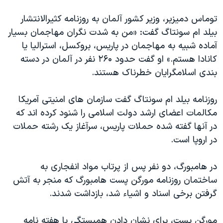
اسرائیل در جنگ
توماس دمیزیر، وزیر کشور آلمان به روزنامه کثیرالانتشار
نرگس محمدی برنده جایزه نوبل صلح
بیلد ام سونتاگ گفت: «من به شدت نگران مهاجمان بسیار
همایش محافظه‌کاران آمریکا «سی‌پک»
آماده شبیه به مهاجمان در پاریس، بروکسل، استرالیا یا
صفحه‌های ویژه
کانادا هستم.» او گفت حدود ۲۶۰ نفر در آلمان در دسته
بندی اسلامگرایان خطرناک هستند.
سفر پرزیدنت ترامپ به چین
روزنامه بیلد ام سونتاگ گفت سازمان های امنیتی آمریکا
مکالمات اعضای ارشد دولت اسلامی را شنود کرده اند که
در آنها گفته شده حملات پاریس، سرآغاز یک رشته حملات
در اروپا است.
در هامبورگ، دو نفر پس از پرتاب مواد انفجاری به
ساختمان روزنامه مورگن پست هامبورگ که منجر به آتش
گرفتن برخی اسناد و اشیاء شد، بازداشت شدند.
مورگن پست، برای نشان دادن همبستگی با هفته نامه