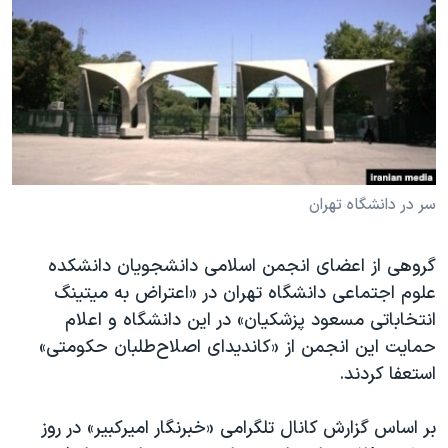
دنبال کنید
مستندها
فرهنگ و زندگی
حقوق شهروندی
انتخابات ریاست جمهوری آمریکا ۲۰۲۴
اقتصادی
حمله جمهوری اسلامی به اسرائیل
رمز مهسا
علم و فناوری
زبانهای مختلف
اسرائیل در جنگ
ورزش زنان در ایران
گالری عکس
اعتراضات زن، زندگی، آزادی
سر در دانشگاه تهران
آرشیو پخش زنده
مجموعه مستندهای دادخواهی
گروهی از اعضای انجمن اسلامی دانشجویان دانشکده
تریبونال مردمی آبان ۹۸
علوم اجتماعی دانشگاه تهران در «اعتراض به میتینگ
دادگاه حمید نوری
انتخاباتی مسعود پزشکیان» در این دانشگاه و اعلام
حمایت این انجمن از «کاندیدای اصلاح‌طلبان حکومتی»
چهل سال گروگان‌گیری
استعفا کردند.
قانون شفافیت دارائی کادر رهبری ایران
اعتراضات مردمی آبان ۹۸
بر اساس گزارش کانال تلگرامی «خبرنگار امیرکبیر» در روز