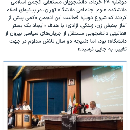
دوشنبه ۲۸ خرداد، دانشجویان مستعفی انجمن اسلامی
اسرائیل در جنگ
دانشکده علوم اجتماعی دانشگاه تهران، در بیانیه‌ای اعلام
نرگس محمدی برنده جایزه نوبل صلح
کردند که شروع دوباره فعالیت این انجمن «کمی پیش از
همایش محافظه‌کاران آمریکا «سی‌پک»
آغاز جنبش زن، زندگی، آزادی» با هدف «ایجاد یک بستر
فعالیتی دانشجویی مستقل از جریان‌های سیاسی بیرون از
صفحه‌های ویژه
دانشگاه» بود، اما «نتیجه دو سال تلاش مداوم در جهت
سفر پرزیدنت ترامپ به چین
تغییر، به جایی نرسید.»