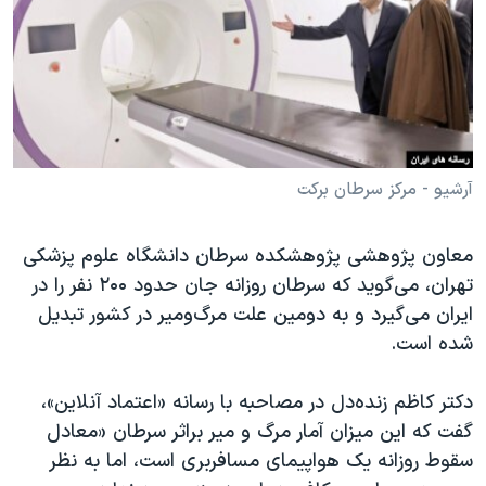
دنبال کنید
مستندها
فرهنگ و زندگی
حقوق شهروندی
انتخابات ریاست جمهوری آمریکا ۲۰۲۴
اقتصادی
حمله جمهوری اسلامی به اسرائیل
رمز مهسا
علم و فناوری
زبانهای مختلف
اسرائیل در جنگ
ورزش زنان در ایران
آرشیو - مرکز سرطان برکت
گالری عکس
اعتراضات زن، زندگی، آزادی
معاون پژوهشی پژوهشکده سرطان دانشگاه علوم پزشکی
آرشیو پخش زنده
مجموعه مستندهای دادخواهی
تهران، می‌گوید که سرطان روزانه جان حدود ۲۰۰ نفر را در
تریبونال مردمی آبان ۹۸
ایران می‌گیرد و به دومین علت مرگ‌ومیر در کشور تبدیل
دادگاه حمید نوری
شده است.
چهل سال گروگان‌گیری
دکتر کاظم زنده‌دل در مصاحبه با رسانه «اعتماد آنلاین»،
قانون شفافیت دارائی کادر رهبری ایران
گفت که این میزان آمار مرگ و میر براثر سرطان «معادل
اعتراضات مردمی آبان ۹۸
سقوط روزانه یک هواپیمای مسافربری است، اما به نظر