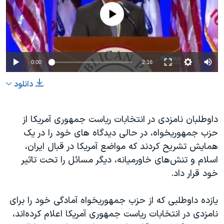
دنبال کنید
مستندها
فرهنگ و زندگی
No media source currently available
حقوق شهروندی
انتخابات ریاست جمهوری آمریکا ۲۰۲۴
اقتصادی
حمله جمهوری اسلامی به اسرائیل
0:00
2:16
رمز مهسا
علم و فناوری
زبانهای مختلف
اسرائیل در جنگ
ورزش زنان در ایران
دانلود
گالری عکس
اعتراضات زن، زندگی، آزادی
داوطلبان نامزدی در انتخابات ریاست جمهوری آمریکا از
آرشیو پخش زنده
مجموعه مستندهای دادخواهی
حزب جمهوریخواه، در حالی دیدگاه های خود را در یک
تریبونال مردمی آبان ۹۸
همایش تشریح کردند که مواضع آمریکا در قبال ایران،
دادگاه حمید نوری
اسلام و تنش‌های خاورمیانه، دیگر مسائل را تحت تاثیر
خود قرار داد.
چهل سال گروگان‌گیری
قانون شفافیت دارائی کادر رهبری ایران
یازده داوطلبی که از حزب جمهوریخواه آمادگی خود را برای
اعتراضات مردمی آبان ۹۸
نامزدی در انتخابات ریاست جمهوری آمریکا اعلام کرده‌اند،