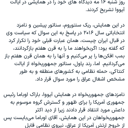
روز شنبه ۱۶ مه دیدگاه های خود را در همایشی در ایالت
اسرائیل در جنگ
آیووا تشریح کردند.
نرگس محمدی برنده جایزه نوبل صلح
همایش محافظه‌کاران آمریکا «سی‌پک»
در این همایش، ریک سنتوروم، سناتور پیشین و نامزد
انتخاباتی سال ۲۰۱۶ در پاسخ به این سوال که سیاست وی
صفحه‌های ویژه
در قبال ایران چیست، همان عبارت قبلی خود را تکرار کرد
سفر پرزیدنت ترامپ به چین
که گفته بود: اگربخواهند ما را به قرن هفتم بازگردانند،
بمب افکن‌ها را پر می‌کنیم و آنها را به همان قرن هفتم باز
می‌گردانیم. اما، رند پاول، سناتور جمهوریخواه از ایالت
کنتاکی، حمله نظامی به کشورهای منطقه و به طور
مشخص اشغال عراق را مورد سوال قرار داد.
نامزدهای جمهوریخواه در همایش آیووا، باراک اوباما رئیس
جمهوری آمریکا را برای ظهور و گسترش گروه موسوم به
داعش مورد انتقاد قرار دادند زیرا از دید اکثر
جمهوریخواهان در این همایش، آقای اوباما می‌بایست پس
از خروج ارتش آمریکا از عراق، نیروی نظامی قابل