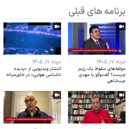
اسرائیل در جنگ
برنامه های قبلی
نرگس محمدی برنده جایزه نوبل صلح
همایش محافظه‌کاران آمریکا «سی‌پک»
صفحه‌های ویژه
سفر پرزیدنت ترامپ به چین
مرداد ۱۷, ۱۴۰۵
مرداد ۱۷, ۱۴۰۵
مولفه‌های سقوط یک رژیم
انتشار ویدیویی از «پدیده‌
چیست؟ گفت‌وگو با مهدی
ناشناس هوایی» در خاورمیانه
عرب‌شاهی