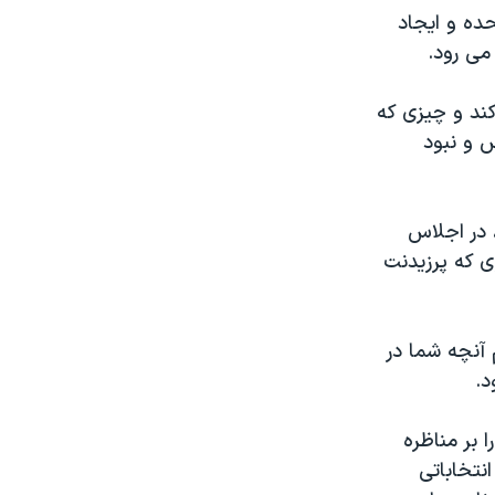
حده و ايجاد
می رود.
کند و چيزی که
س و نبود
، در اجلاس
ی که پرزيدنت
۳۰ ساله امروزی بگوييم آنچه شما در
د.
 بر مناظره
نتخاباتی