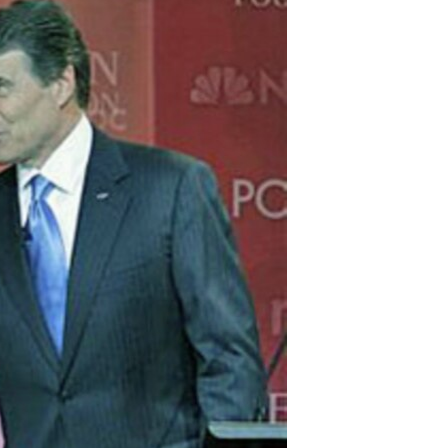
مستندها
فرهنگ و زندگی
حقوق شهروندی
انتخابات ریاست جمهوری آمریکا ۲۰۲۴
اقتصادی
حمله جمهوری اسلامی به اسرائیل
رمز مهسا
علم و فناوری
اسرائیل در جنگ
ورزش زنان در ایران
گالری عکس
اعتراضات زن، زندگی، آزادی
آرشیو پخش زنده
مجموعه مستندهای دادخواهی
تریبونال مردمی آبان ۹۸
دادگاه حمید نوری
چهل سال گروگان‌گیری
قانون شفافیت دارائی کادر رهبری ایران
اعتراضات مردمی آبان ۹۸
اسرائیل در جنگ