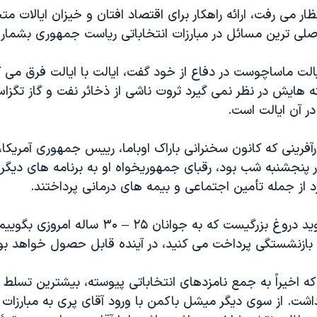
ظار می رفت، ارائه راهکار برای اقتصاد افتان و خيزان ايالات مت
اصلی ترين مسائل در مبارزات انتخاباتی رياست جمهوری بشمار 
يالت ماساچوست در دفاع از خود گفت، ايالت با ايالت فرق می 
ه هايش در نظر نمی گيرد ثروت ناشی از ذخائر نفت و گاز تگزا
در آن ايالت است.
رآفرينی که کانون سخنرانی باراک اوباما، رييس جمهوری آمريکا
 پنجشنبه شب بود، رقبای جمهوريخواه او به برنامه های ديگر
رد از جمله تأمين اجتماعی و بيمه های درمانی پرداختند.
آقای پَری می گويد دروغ بزرگيست که به جوانان ٢۵ – 
بازنشستگی پرداخت می کنيد، در آينده قابل حصول خواهد بو
که اخيراً به جمع نامزدهای انتخاباتی پيوسته، بيشترين تسلط را
شت. از سوی ديگر ميشل باکمن با ورود آقای پری به مبارزات ا