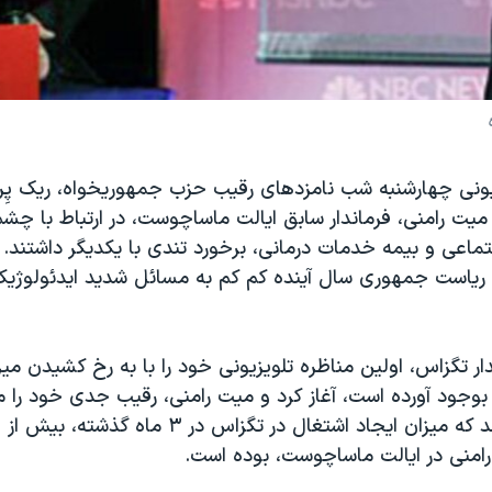
يونی چهارشنبه شب نامزدهای رقيب حزب جمهوريخواه، ريک پِری
ميت رامنی، فرماندار سابق ايالت ماساچوست، در ارتباط با چشم
تماعی و بيمه خدمات درمانی، برخورد تندی با يکديگر داشتند
تی رياست جمهوری سال آينده کم کم به مسائل شديد ايدئولوژي
ار تگزاس، اولين مناظره تلويزيونی خود را با به رخ کشيدن ميز
بوجود آورده است، آغاز کرد و ميت رامنی، رقيب جدی خود را م
داده و مدعی شد که ميزان ايجاد اشتغال در تگزاس در ۳ ماه
رامنی در ايالت ماساچوست، بوده است.