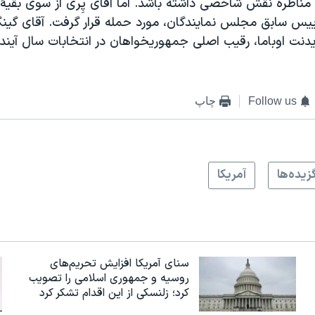
مناظره نقش شاخصی داشته باشد. اما آقای پِری از سوی بقيۀ 
ييس سابق مجلس نمايندگان، مورد حمله قرار گرفت. آقای گينگر
يدنت اوباما، رقيب اصلی جمهوريخواهان در انتخابات سال آينده
Follow us
چاپ
زيده‌ها
آمريکا
سنای آمریکا افزایش تحریم‌های
روسیه و جمهوری اسلامی را تصویب
کرد؛ زلنسکی از این اقدام تشکر کرد