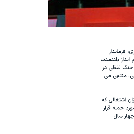
، فرماندار
 انداز بلندمدت
. جنگ لفظی در
کی، منتهی می
ان اشتغالی که
ورد حمله قرار
 گذشته، بيش از چهار سال