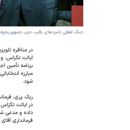
نرگس محمدی برنده جایزه نوبل صلح
همایش محافظه‌کاران آمریکا «سی‌پک»
صفحه‌های ویژه
جنگ لفظی نامزدهای رقيب حزب جمهوريخواه
سفر پرزیدنت ترامپ به چین
در مناظره تلويز
ايالت تگزاس، و 
برنامه تأمين اج
مبارزه انتخابا
شود.
ريک پری، فرماند
در ايالت تگزاس 
فرمانداری آقای 