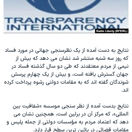
دنبال کنید
مستندها
فرهنگ و زندگی
حقوق شهروندی
انتخابات ریاست جمهوری آمریکا ۲۰۲۴
اقتصادی
حمله جمهوری اسلامی به اسرائیل
رمز مهسا
علم و فناوری
زبانهای مختلف
اسرائیل در جنگ
ورزش زنان در ایران
نتایج به دست آمده از یک نظرسنجی جهانی در مورد فساد
که روز سه شنبه منتشر شد نشان می دهد که بیش از
گالری عکس
اعتراضات زن، زندگی، آزادی
نیمی از مردم معتقدند که طی دو سال گذشته فساد در
آرشیو پخش زنده
مجموعه مستندهای دادخواهی
جهان گسترش یافته است، و بیش از یک چهارم پرسش
تریبونال مردمی آبان ۹۸
شوندگان گفته اند که به مقامات دولتی رشوه پرداخت کرده
اند.
دادگاه حمید نوری
چهل سال گروگان‌گیری
نتایج بدست آمده از نظر سنجی موسسه «شفافیت بین
قانون شفافیت دارائی کادر رهبری ایران
المللی»، که مرکز آن در برلین است، همچنین نشان می
دهد که اعتماد مردم به مؤسسات دولتی از جمله پلیس و
اعتراضات مردمی آبان ۹۸
مقامات قضائی در پائین ترین سطح قرار دارد.