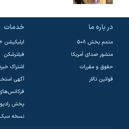
در باره ما
خدمات
متمم بخش ۵۰۸
اپلیکیشن +VOA
منشور صدای آمریکا
فیلترشکن
حقوق و مقررات
اشتراک خبرن
قوانین تالار
آگهی استخد
فرکانس‌های 
پخش رادیو
یادگیری زبان انگلیسی
نسخه سبک 