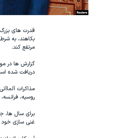
نرگس محمدی برنده جایزه نوبل صلح
همایش محافظه‌کاران آمریکا «سی‌پک»
قدرت های بزرگ 
صفحه‌های ویژه
بکاهند، به شرطی
سفر پرزیدنت ترامپ به چین
مرتفع کند.
گزارش ها در مور
دریافت شده اس
مذاکرات آلماآتی
روسیه، فرانسه، 
برای سال ها، ج
غنی سازی خود ت