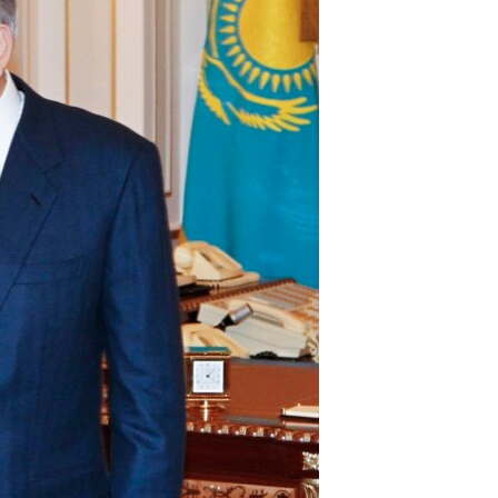
مستندها
فرهنگ و زندگی
حقوق شهروندی
انتخابات ریاست جمهوری آمریکا ۲۰۲۴
اقتصادی
حمله جمهوری اسلامی به اسرائیل
رمز مهسا
علم و فناوری
اسرائیل در جنگ
ورزش زنان در ایران
گالری عکس
اعتراضات زن، زندگی، آزادی
آرشیو پخش زنده
مجموعه مستندهای دادخواهی
تریبونال مردمی آبان ۹۸
دادگاه حمید نوری
چهل سال گروگان‌گیری
قانون شفافیت دارائی کادر رهبری ایران
اعتراضات مردمی آبان ۹۸
اسرائیل در جنگ