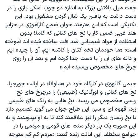
اسرائیل در جنگ
جفت میل بافتنی بزرگ به اندازه دو چوب اسکی بازی را در
نرگس محمدی برنده جایزه نوبل صلح
دست داشت به بافتن یک شال گردن مشغول بود. این
تکنیکی است که این هنرمند جوان ضمن کارآموزی در جزایر
همایش محافظه‌کاران آمریکا «سی‌پک»
هند غربی ضمن کار با نخ های کتانی که کاملا بدون
صفحه‌های ویژه
استفاده از مواد شیمیایی ضد آفت ساخته شده اند آموخته
سفر پرزیدنت ترامپ به چین
است: «ما خودمان تخم کتان را کاشته ایم، آن را چیده ایم
و دانه های آن را با دست جدا کرده ایم و بعد آن را روی
چرخ های مخصوص ریسیده ایم.»
جیمی گالووی در کارگاه خود در «ساوانا» در ایالت جورجیا،
نخ های کتانی و اورگانیک (طبیعی) را درچرخ های نخ
ریسی مخصوص می ریسد. نخ هایی به رنگ های طبیعی
زرد، قهوه ای و سبز. این طراح جوان می گوید تصمیم دارد
تا نخ ریسان دیگر را نیز علاقمند کند تا به او بپیوندند و به
این صورت یک بار دیگر سنت های قومی و مردمی را در
جوامع مختلف این ایالت زنده کنند: «مردم کم کم متوجه