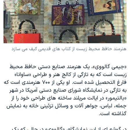
دنبال کنید
مستندها
فرهنگ و زندگی
حقوق شهروندی
انتخابات ریاست جمهوری آمریکا ۲۰۲۴
اقتصادی
حمله جمهوری اسلامی به اسرائیل
رمز مهسا
علم و فناوری
زبانهای مختلف
اسرائیل در جنگ
ورزش زنان در ایران
هنرمند حافظ محیط زیست از کتاب های قدیمی کیف می سازد
گالری عکس
اعتراضات زن، زندگی، آزادی
«جیمی گالووی»، یک هنرمند صنایع دستی حافظ محیط
آرشیو پخش زنده
مجموعه مستندهای دادخواهی
زیست است که به تازگی از کالج هنر و طراحی «ساوانا»
تریبونال مردمی آبان ۹۸
فارغ التحصیل شده است. او یکی از ۷۰۰ هنرمندی است که
به تازگی در نمایشگاه شورای صنایع دستی آمریکا در شهر
دادگاه حمید نوری
«بالتیمور» در ایالت مریلند ساخته های طراحی خود را از
چهل سال گروگان‌گیری
جمله، لباس، جواهر آلات و وسائل تزئینی خانه به نمایش
قانون شفافیت دارائی کادر رهبری ایران
گذاشته است.
اعتراضات مردمی آبان ۹۸
در گوشه ای از این نمایشگاه، «گالووی» در حالی که یک