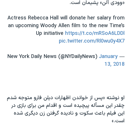
اسرائیل در جنگ
«وودی آلن» پشیمان است
.
نرگس محمدی برنده جایزه نوبل صلح
Actress Rebecca Hall will donate her salary from
همایش محافظه‌کاران آمریکا «سی‌پک»
an upcoming Woody Allen film to the new Time’s
صفحه‌های ویژه
Up initiative
https://t.co/mRSoA6LDDl
pic.twitter.com/Rl0wu0y4X7
سفر پرزیدنت ترامپ به چین
January
— New York Daily News (@NYDailyNews)
13, 2018
او نوشته
»
پس از خواندن اظهارات دیلن فارو متوجه شدم
چقدر این مسأله پیچیده است و اقدام من برای بازی در
این فیلم باعث سکوت و نادیده گرفتن زن دیگری شده
است.»