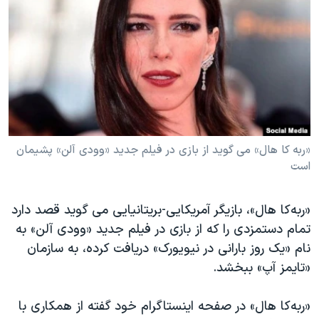
دنبال کنید
مستندها
فرهنگ و زندگی
حقوق شهروندی
انتخابات ریاست جمهوری آمریکا ۲۰۲۴
اقتصادی
حمله جمهوری اسلامی به اسرائیل
رمز مهسا
علم و فناوری
زبانهای مختلف
اسرائیل در جنگ
ورزش زنان در ایران
گالری عکس
اعتراضات زن، زندگی، آزادی
«ربه کا هال» می گوید از بازی در فیلم جدید «وودی آلن» پشیمان
است
آرشیو پخش زنده
مجموعه مستندهای دادخواهی
تریبونال مردمی آبان ۹۸
«ربه‌کا هال»، بازیگر آمریکایی-بریتانیایی می گوید قصد دارد
دادگاه حمید نوری
تمام دستمزدی را که از بازی در فیلم جدید «وودی آلن» به
چهل سال گروگان‌گیری
نام «یک روز بارانی در نیویورک» دریافت کرده، به سازمان
«تایمز آپ» ببخشد.
قانون شفافیت دارائی کادر رهبری ایران
اعتراضات مردمی آبان ۹۸
«ربه‌کا هال» در صفحه اینستاگرام خود گفته از همکاری با