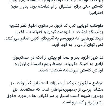
پرزیدنت اوباما در خاک کوبا به زمین نشست. ولی رائول
اسرائیل در جنگ
کاسترو حتی برای استقبال از او نیامده بود. بدون هیچ
نرگس محمدی برنده جایزه نوبل صلح
احترامی!
همایش محافظه‌کاران آمریکا «سی‌پک»
داوطلب کوبایی تبار، تد کروز، در ستون اظهار نظر نشریه
صفحه‌های ویژه
پولیتیکو نوشت: با ثروتمند کردن و قدرتمند ساختن
سفر پرزیدنت ترامپ به چین
دیکتاتورهایی که تروریسم به آمریکای لاتین صادر می کنند،
نمی توان آزادی را به کوبا آورد.
تد کروز افزود پدر و عمه او پیش از آنکه در جستجوی
آزادی به آمریکا بگریزند، توسط رژیم باتیستا و ارازل و
اوباش کاسترو بیرحمانه شکنجه شدند.
موضع مارکو روبیو که از مبارزات انتخاباتی کنار رفت نیز
مشابه برخی از جمهوریخواهان است که معتقدند انزوا
بهترین شیوه کسب امتیاز بر سر نگرانی ها در مورد حقوق
بشر از رژیم کاسترو است.