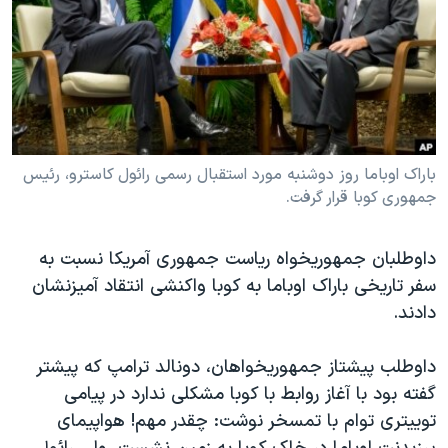
دنبال کنید
مستندها
فرهنگ و زندگی
حقوق شهروندی
انتخابات ریاست جمهوری آمریکا ۲۰۲۴
اقتصادی
حمله جمهوری اسلامی به اسرائیل
رمز مهسا
علم و فناوری
زبانهای مختلف
اسرائیل در جنگ
ورزش زنان در ایران
باراک اوباما روز دوشنبه مورد استقبال رسمی رائول کاسترو، رئیس
جمهوری کوبا قرار گرفت.
گالری عکس
اعتراضات زن، زندگی، آزادی
آرشیو پخش زنده
مجموعه مستندهای دادخواهی
داوطلبان جمهوریخواه ریاست جمهوری آمریکا نسبت به
تریبونال مردمی آبان ۹۸
سفر تاریخی باراک اوباما به کوبا واکنشی انتقاد آمیزنشان
دادگاه حمید نوری
دادند.
چهل سال گروگان‌گیری
داوطلب پیشتاز جمهوریخواهان، دونالد ترامپ که پیشتر
قانون شفافیت دارائی کادر رهبری ایران
گفته بود با آغاز روابط با کوبا مشکلی ندارد در پیامی
اعتراضات مردمی آبان ۹۸
توییتری توام با تمسخر نوشت: چقدر مهم! هواپیمای