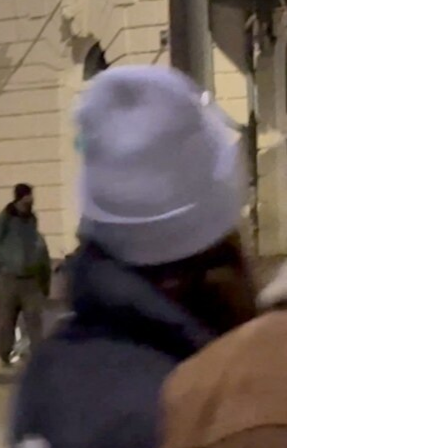
مستندها
فرهنگ و زندگی
حقوق شهروندی
انتخابات ریاست جمهوری آمریکا ۲۰۲۴
اقتصادی
حمله جمهوری اسلامی به اسرائیل
رمز مهسا
علم و فناوری
اسرائیل در جنگ
ورزش زنان در ایران
گالری عکس
اعتراضات زن، زندگی، آزادی
آرشیو پخش زنده
مجموعه مستندهای دادخواهی
تریبونال مردمی آبان ۹۸
دادگاه حمید نوری
چهل سال گروگان‌گیری
قانون شفافیت دارائی کادر رهبری ایران
اعتراضات مردمی آبان ۹۸
اسرائیل در جنگ