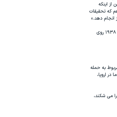
از اینکه
م که تحقیقات
 انجام دهد.»
او اشاره کرد: «این اتفاق دو روز قبل از سالگرد تلخ رایش‌سپوگروم‌ناخت در سال ۱۹۳۸ روی
مربوط به حمله
در اروپا،
ا می شکند،