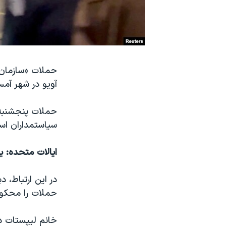
نرگس محمدی برنده جایزه نوبل صلح
همایش محافظه‌کاران آمریکا «سی‌پک»
صفحه‌های ویژه
سفر پرزیدنت ترامپ به چین
حملات «سازمان 
آویو در شهر آمس
سیاستمداران اس
ایالات متحده: ی
در این ارتباط، د
حملات را محکوم
خانم لیپستات د