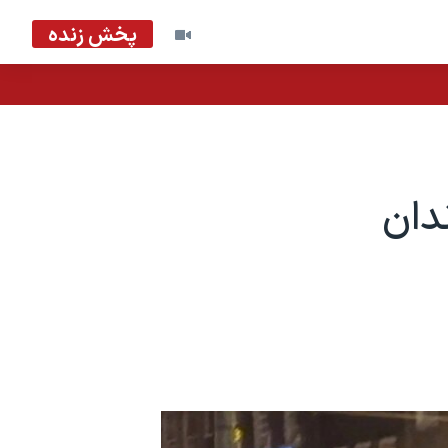
پخش زنده
دان