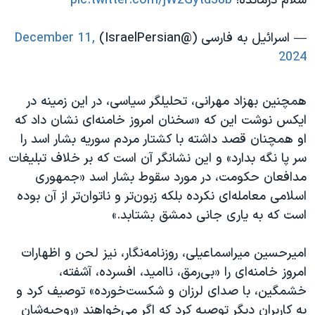
سلام درمانده!
pic.twitter.com/jWzGytd38b
— اسرائیل به فارسی (@IsraelPersian)
December 11,
2024
همچنین بهزاد مهرانی، تحلیلگر سیاسی، در این زمینه در
ایکس نوشت این که «سخنان امروز خامنه‌ای نشان داد که
او همچنان قصد داشته با کشتار مردم سوریه بشار اسد را
سر پا نگه بدارد» و این نشانگر آن است که بر خلاف تبلیغات
مدافعان حکومت، در مورد سقوط بشار اسد «جمهوری
اسلامی معامله‌ای نکرده بلکه زبون‌تر و ناتوان‌تر از آن بوده
است که به یاری جانی دمشق بشتابد.»
امیرحسین میراسماعیلی، روزنامه‌نگار، نیز لحن و اظهارات
امروز خامنه‌ای را «بی‌رمق، ناامید، افسرده، آشفته،
خشمگین، با صدای لرزان و شکست‌خورده» توصیف کرد و
به کاربران دیگر توصیه کرد که اگر می‌خواهند «روحیه‌شان