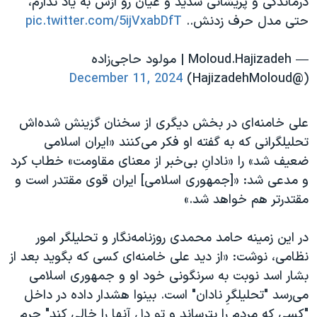
درماندگی و‌ پریشانی شدید و عیان رو ازش به یاد ندارم،
حتی مدل حرف زدنش..
pic.twitter.com/5ijVxabDfT
— Moloud.Hajizadeh | مولود حاجی‌زاده
December 11, 2024
(@HajizadehMoloud)
علی خامنه‌ای در بخش دیگری از سخنان گزینش شده‌اش
تحلیلگرانی که به گفته او فکر می‌کنند «ایران اسلامی
ضعیف شد» را «نادانِ بی‌خبر از معنای مقاومت» خطاب کرد
و مدعی شد: «[جمهوری اسلامی] ایران قوی مقتدر است و
مقتدرتر هم خواهد شد.»
در این زمینه حامد محمدی روزنامه‌نگار و تحلیلگر امور
نظامی، نوشت: «از دید علی خامنه‌ای کسی که بگوید بعد از
بشار اسد نوبت به سرنگونی خود او و جمهوری اسلامی
می‌رسد "تحلیلگرِ نادان" است. بینوا هشدار داده در داخل
"کسی که مردم را بترساند و تو دل آنها را خالی کند" جرم