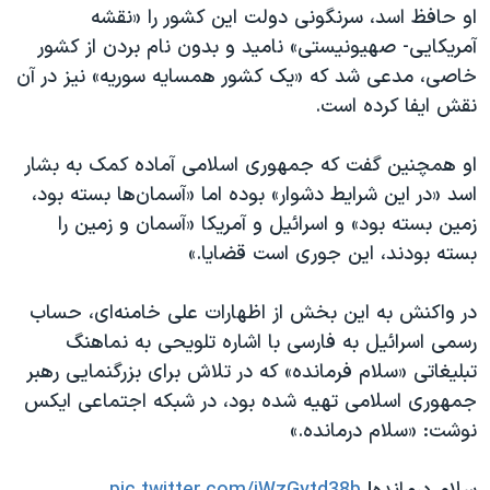
اسرائیل در جنگ
او حافظ اسد، سرنگونی دولت این کشور را «نقشه
آمریکایی- صهیونیستی» نامید و بدون نام بردن از کشور
نرگس محمدی برنده جایزه نوبل صلح
خاصی، مدعی شد که «یک کشور همسایه سوریه» نیز در آن
همایش محافظه‌کاران آمریکا «سی‌پک»
نقش ایفا کرده است.
صفحه‌های ویژه
او همچنین گفت که جمهوری اسلامی آماده کمک به بشار
سفر پرزیدنت ترامپ به چین
اسد «در این شرایط دشوار» بوده اما «آسمان‌ها بسته بود،
زمین بسته بود» و اسرائیل و آمریکا «آسمان و زمین را
بسته بودند، این جوری است قضایا.»
در واکنش به این بخش از اظهارات علی خامنه‌ای، حساب
رسمی اسرائیل به فارسی با اشاره تلویحی به نماهنگ
تبلیغاتی «سلام فرمانده» که در تلاش برای بزرگنمایی رهبر
جمهوری اسلامی تهیه شده بود، در شبکه اجتماعی ایکس
نوشت: «سلام درمانده.»