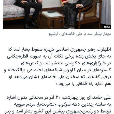
دنبال کنید
مستندها
فرهنگ و زندگی
حقوق شهروندی
انتخابات ریاست جمهوری آمریکا ۲۰۲۴
اقتصادی
حمله جمهوری اسلامی به اسرائیل
رمز مهسا
علم و فناوری
دیدار بشار اسد با علی خامنه‌ای ـ آرشیو
زبانهای مختلف
اسرائیل در جنگ
ورزش زنان در ایران
اظهارات رهبر جمهوری اسلامی درباره سقوط بشار اسد که
گالری عکس
اعتراضات زن، زندگی، آزادی
به جای پخش زنده برخی نکات آن به صورت قطره‌چکانی
آرشیو پخش زنده
مجموعه مستندهای دادخواهی
در خبرگزاری‌های حکومتی منتشر شد، واکنش‌های
گسترده‌ای در میان کاربران شبکه‌های اجتماعی برانگیخته و
تریبونال مردمی آبان ۹۸
برخی گفته‌اند که سخنان علی خامنه‌ای نشان می‌دهد او
دادگاه حمید نوری
هم «دارد راه قذافی را می‌رود.»
چهل سال گروگان‌گیری
علی خامنه‌ای روز چهارشنبه ۲۱ آذر در سخنانی بدون اشاره
قانون شفافیت دارائی کادر رهبری ایران
به سابقه چندین دهه سرکوب خشونت‌بار مردم سوریه
اعتراضات مردمی آبان ۹۸
توسط دو رئیس‌جمهوری پیشین این کشور بشار اسد و پدر