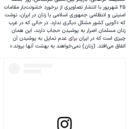
اسرائیل در جنگ
۲۵ شهریور با انتشار تصاویری از برخورد خشونت‌بار مقامات
نرگس محمدی برنده جایزه نوبل صلح
امنیتی و انتظامی جمهوری اسلامی با زنان در ایران، نوشت
که «گویی کشور مشکل دیگری ندارد. در حالی که در غرب
همایش محافظه‌کاران آمریکا «سی‌پک»
زنان مسلمان اصرار به پوشیدن حجاب دارند، این همان
صفحه‌های ویژه
چیزی است که در ایران برای عدم تمایل به پوشیدن آن
سفر پرزیدنت ترامپ به چین
اتفاق می‌افتد. (زنان) نمی‌خواهند به بهشت آنها بروند.»