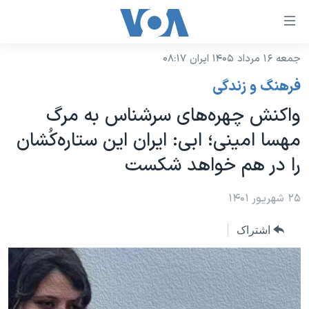
ینکهای
ابل
سترسی
جمعه ۱۶ مرداد ۱۴۰۵ ایران ۰۸:۱۷
خانه
هش
فرهنگ و زندگی
نسخه سبک وب‌سایت
ه
واکنش چهره‌های سرشناس به مرگ
حتوای
موضوع ها
مهسا امینی؛ ابی: ایران این ستاره‌کُشان
صلی
برنامه های تلویزیونی
ایران
هش
را در هم خواهد شکست
جدول برنامه ها
ه
آمریکا
فحه
صفحه‌های ویژه
۲۵ شهریور ۱۴۰۱
جهان
صلی
فرکانس‌های صدای آمریکا
ورزشی
جام جهانی ۲۰۲۶
هش
اشتراک
پخش رادیویی
ه
گزیده‌ها
عملیات خشم حماسی
ستجو
۲۵۰سالگی آمریکا
ویژه برنامه‌ها
یادگیری زبان انگلیسی
ویدیوها
بایگانی برنامه‌های تلویزیونی