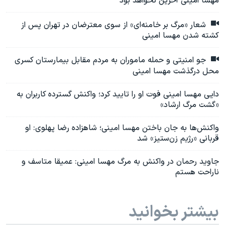
مهسا امینی آخرین نخواهد بود
شعار «مرگ بر خامنه‌ای» از سوی معترضان در تهران پس از
کشته شدن مهسا امینی
جو امنیتی و حمله ماموران به مردم مقابل بیمارستان کسری
محل درگذشت مهسا امینی
دایی مهسا امینی فوت او را تایید کرد؛ واکنش گسترده کاربران به
«گشت مرگ ارشاد»
واکنش‌ها به جان باختن مهسا امینی؛ شاهزاده رضا پهلوی: او
قربانی «رژیم زن‌ستیز» شد
جاوید رحمان در واکنش به مرگ مهسا امینی: عمیقا متاسف و
ناراحت هستم
بیشتر بخوانید