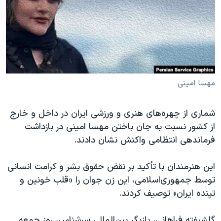
دنبال کنید
مستندها
فرهنگ و زندگی
حقوق شهروندی
انتخابات ریاست جمهوری آمریکا ۲۰۲۴
اقتصادی
حمله جمهوری اسلامی به اسرائیل
رمز مهسا
علم و فناوری
زبانهای مختلف
اسرائیل در جنگ
ورزش زنان در ایران
مهسا امینی
گالری عکس
اعتراضات زن، زندگی، آزادی
شماری از چهره‌های هنری و ورزشی ایران در داخل و خارج
آرشیو پخش زنده
مجموعه مستندهای دادخواهی
از کشور نسبت به جان باختن مهسا امینی در بازداشت
تریبونال مردمی آبان ۹۸
فرماندهی انتظامی واکنش نشان دادند.
دادگاه حمید نوری
این هنرمندان با تأکید بر نقض حقوق بشر و کرامت انسانی
چهل سال گروگان‌گیری
توسط جمهوری‌اسلامی، این زن جوان را «قلب خونین و
قانون شفافیت دارائی کادر رهبری ایران
تپنده ایران» توصیف کردند.
اعتراضات مردمی آبان ۹۸
گلشیفته فراهانی، بازیگر بین‌المللی سرشناس، روز جمعه