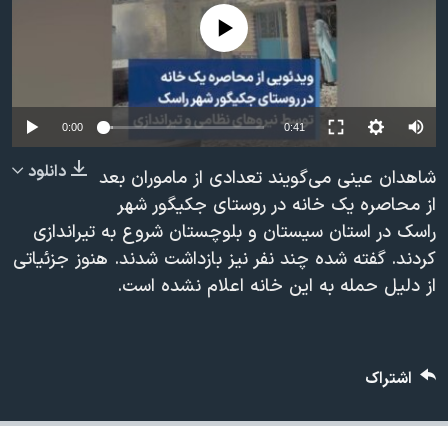
دنبال کنید
مستندها
فرهنگ و زندگی
No media source currently available
حقوق شهروندی
انتخابات ریاست جمهوری آمریکا ۲۰۲۴
اقتصادی
حمله جمهوری اسلامی به اسرائیل
رمز مهسا
علم و فناوری
0:00
0:41
زبانهای مختلف
اسرائیل در جنگ
ورزش زنان در ایران
دانلود
شاهدان عینی می‌گویند تعدادی از ماموران بعد
گالری عکس
اعتراضات زن، زندگی، آزادی
از محاصره یک خانه در روستای جکیگور شهر
راسک در استان سیستان و بلوچستان شروع به تیراندازی
آرشیو پخش زنده
مجموعه مستندهای دادخواهی
کردند. گفته شده چند نفر نیز بازداشت شدند. هنوز جزئیاتی
تریبونال مردمی آبان ۹۸
از دلیل حمله به این خانه اعلام نشده است.
دادگاه حمید نوری
چهل سال گروگان‌گیری
اشتراک
قانون شفافیت دارائی کادر رهبری ایران
اعتراضات مردمی آبان ۹۸