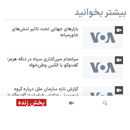
بیشتر بخوانید
بازارهای جهانی تحت تاثیر تنش‌های
خاورمیانه
سرانجام مین‌گذاری‌ سپاه در تنگه هرمز؛
گفت‌وگو با الکس وطن‌خواه
گزارش تازه سازمان ملل درباره گروه
تروریستی «داعش خراسان»؛ گفت‌وگو با
شکریا برادوست
پخش زنده
شورای امنیت سازمان ملل متحد:
تهدید داعش همچنان پابرجا است