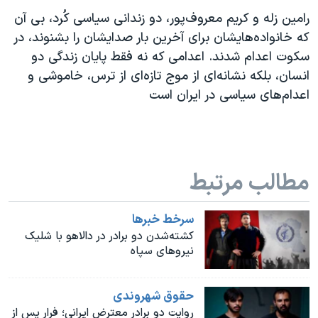
اسرائیل در جنگ
رامین زله و کریم معروف‌پور، دو زندانی سیاسی کُرد، بی‌ آن
نرگس محمدی برنده جایزه نوبل صلح
که خانواده‌هایشان برای آخرین بار صدایشان را بشنوند، در
همایش محافظه‌کاران آمریکا «سی‌پک»
سکوت اعدام شدند. اعدامی که نه فقط پایان زندگی دو
انسان، بلکه نشانه‌ای از موج تازه‌ای از ترس، خاموشی و
صفحه‌های ویژه
اعدام‌های سیاسی در ایران است
سفر پرزیدنت ترامپ به چین
مطالب مرتبط
سرخط خبرها
کشته‌شدن دو برادر در دالاهو با شلیک
نیروهای سپاه
حقوق شهروندی
روایت دو برادر معترض ایرانی؛ فرار پس از