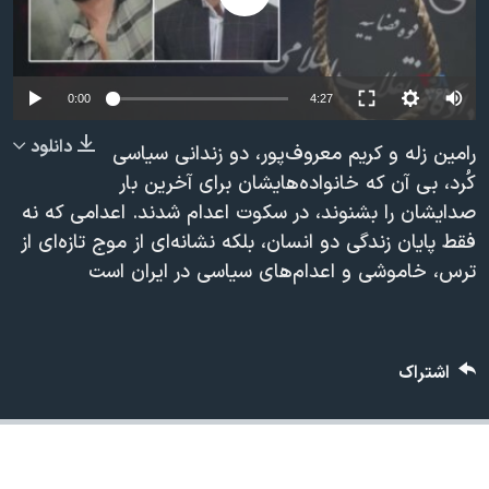
دنبال کنید
مستندها
فرهنگ و زندگی
حقوق شهروندی
انتخابات ریاست جمهوری آمریکا ۲۰۲۴
Auto
اقتصادی
حمله جمهوری اسلامی به اسرائیل
0:00
4:27
240p
رمز مهسا
علم و فناوری
دانلود
رامین زله و کریم معروف‌پور، دو زندانی سیاسی
زبانهای مختلف
360p
اسرائیل در جنگ
ورزش زنان در ایران
کُرد، بی‌ آن که خانواده‌هایشان برای آخرین بار
صدایشان را بشنوند، در سکوت اعدام شدند. اعدامی که نه
480p
480p
360p
240p
Auto
گالری عکس
اعتراضات زن، زندگی، آزادی
فقط پایان زندگی دو انسان، بلکه نشانه‌ای از موج تازه‌ای از
720p
آرشیو پخش زنده
مجموعه مستندهای دادخواهی
ترس، خاموشی و اعدام‌های سیاسی در ایران است
1080p
720p
1080p
تریبونال مردمی آبان ۹۸
دادگاه حمید نوری
اشتراک
چهل سال گروگان‌گیری
قانون شفافیت دارائی کادر رهبری ایران
اعتراضات مردمی آبان ۹۸