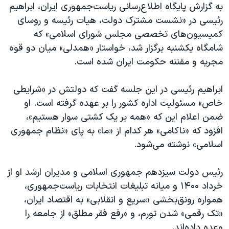
اسرائیل در جنگ
به گزارش پایگاه اطلاع‌رسانی ریاست‌جمهوری ایران، ابراهیم
رئیسی در «نشست مشترک دولت، هیات رئیسه و روسای
نرگس محمدی برنده جایزه نوبل صلح
کمیسیون‌های تخصصی مجلس شورای اسلامی» که
همایش محافظه‌کاران آمریکا «سی‌پک»
شامگاه یکشنبه برگزار شد، خواستار «همدلی» میان دو قوه
صفحه‌های ویژه
مجریه و مقننه حکومت ایران شده است.
سفر پرزیدنت ترامپ به چین
ابراهیم رئیسی در این جلسه گفت که دولتش در «شرایطی
خاص» مسئولیت اداره کشور را بر عهده گرفته است. او
ضمن اعلام این که «همه بر یک کشتی سوار هستیم»،
افزود که «ناکامی» هر کدام از «ما» به پای «نظام جمهوری
اسلامی» نوشته می‌شود.
رئیس دولت سیزدهم جمهوری اسلامی و مدیران ارشد او از
خرداد ۱۴۰۰ و میانه تبلیغات انتخابات ریاست‌جمهوری،
همواره رونق‌بخشی «سریع و انقلابی» به اقتصاد ایران،
«تک رقمی» شدن تورم، و «رفع فقر مطلق» از جامعه را
وعده داده‌اند.