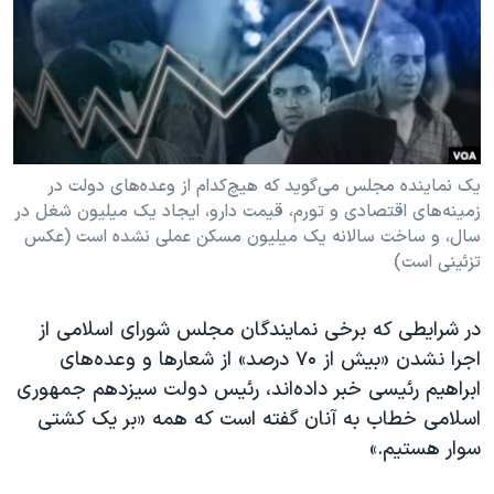
دنبال کنید
مستندها
فرهنگ و زندگی
حقوق شهروندی
انتخابات ریاست جمهوری آمریکا ۲۰۲۴
اقتصادی
حمله جمهوری اسلامی به اسرائیل
رمز مهسا
علم و فناوری
زبانهای مختلف
اسرائیل در جنگ
ورزش زنان در ایران
یک نماینده مجلس می‌گوید که هیچ‌کدام از وعده‌های دولت در
زمینه‌های اقتصادی و تورم، قیمت‌ دارو، ایجاد یک میلیون شغل در
گالری عکس
اعتراضات زن، زندگی، آزادی
سال، و ساخت سالانه یک میلیون مسکن عملی نشده است (عکس
تزئینی است)
آرشیو پخش زنده
مجموعه مستندهای دادخواهی
تریبونال مردمی آبان ۹۸
در شرایطی که برخی نمایندگان مجلس شورای اسلامی از
دادگاه حمید نوری
اجرا نشدن «بیش از ۷۰ درصد» از شعارها و وعده‌های
چهل سال گروگان‌گیری
ابراهیم رئیسی خبر داده‌اند، رئیس دولت سیزدهم جمهوری
اسلامی خطاب به آنان گفته است که همه «بر یک کشتی
قانون شفافیت دارائی کادر رهبری ایران
سوار هستیم.»
اعتراضات مردمی آبان ۹۸