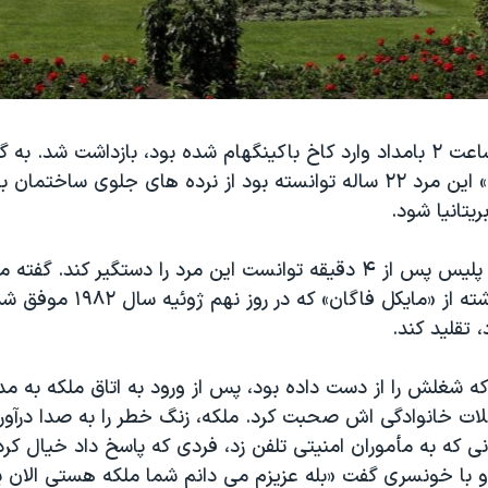
شخصی که در ساعت ۲ بامداد وارد کاخ باکینگهام شده بود، بازداشت شد. ب
بریتانیایی «سان» این مرد ۲۲ ساله توانسته بود از نرده های جلوی ساخت
ریتانیا شود.
بنا به گزارش ها پلیس پس از ۴ دقیقه توانست این مرد را دستگیر کند. 
شخص قصد داشته از «مایکل فاگان» که در 
تقلید کند.
لات خانوادگی اش صحبت کرد. ملکه، زنگ خطر را به صدا درآو
نی که به مأموران امنیتی تلفن زد، فردی که پاسخ داد خیال کرد 
با خونسری گفت «بله عزیزم می دانم شما ملکه هستی الان یک