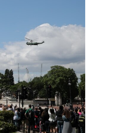
مستندها
فرهنگ و زندگی
حقوق شهروندی
انتخابات ریاست جمهوری آمریکا ۲۰۲۴
اقتصادی
حمله جمهوری اسلامی به اسرائیل
رمز مهسا
علم و فناوری
اسرائیل در جنگ
ورزش زنان در ایران
گالری عکس
اعتراضات زن، زندگی، آزادی
آرشیو پخش زنده
مجموعه مستندهای دادخواهی
تریبونال مردمی آبان ۹۸
دادگاه حمید نوری
چهل سال گروگان‌گیری
قانون شفافیت دارائی کادر رهبری ایران
اعتراضات مردمی آبان ۹۸
اسرائیل در جنگ