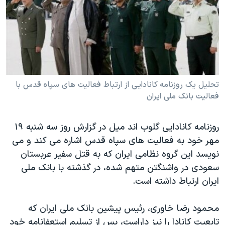
دنبال کنید
مستندها
فرهنگ و زندگی
حقوق شهروندی
انتخابات ریاست جمهوری آمریکا ۲۰۲۴
اقتصادی
حمله جمهوری اسلامی به اسرائیل
رمز مهسا
علم و فناوری
زبانهای مختلف
اسرائیل در جنگ
ورزش زنان در ایران
تحلیل یک روزنامه کانادایی از ارتباط فعالیت های سپاه قدس با
فعالیت بانک ملی ایران
گالری عکس
اعتراضات زن، زندگی، آزادی
آرشیو پخش زنده
مجموعه مستندهای دادخواهی
روزنامه کانادایی گلوب اند میل در گزارش روز سه شنبه ١٩
تریبونال مردمی آبان ۹۸
مهر خود به فعالیت های سپاه قدس اشاره می کند و می
نویسد این گروه نظامی ایران که به قتل سفیر عربستان
دادگاه حمید نوری
سعودی در واشنگتن متهم شده، در گذشته با بانک ملی
چهل سال گروگان‌گیری
ایران ارتباط داشته است.
قانون شفافیت دارائی کادر رهبری ایران
محمود رضا خاوری، رئیس پیشین بانک ملی ایران که
اعتراضات مردمی آبان ۹۸
تابعیت کانادا را نیز داراست، پس از تسلیم استعفانامه خود