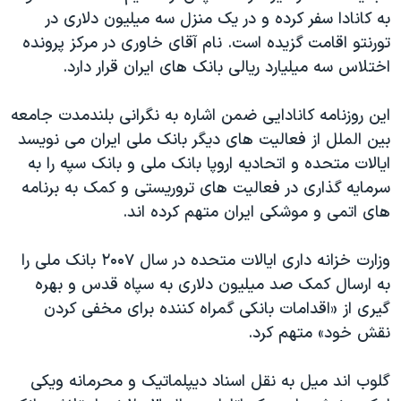
اسرائیل در جنگ
به کانادا سفر کرده و در یک منزل سه میلیون دلاری در
نرگس محمدی برنده جایزه نوبل صلح
تورنتو اقامت گزیده است. نام آقای خاوری در مرکز پرونده
اختلاس سه میلیارد ریالی بانک های ایران قرار دارد.
همایش محافظه‌کاران آمریکا «سی‌پک»
صفحه‌های ویژه
این روزنامه کانادایی ضمن اشاره به نگرانی بلندمدت جامعه
سفر پرزیدنت ترامپ به چین
بین الملل از فعالیت های دیگر بانک ملی ایران می نویسد
ایالات متحده و اتحادیه اروپا بانک ملی و بانک سپه را به
سرمایه گذاری در فعالیت های تروریستی و کمک به برنامه
های اتمی و موشکی ایران متهم کرده اند.
وزارت خزانه داری ایالات متحده در سال ۲۰۰۷ بانک ملی را
به ارسال کمک صد میلیون دلاری به سپاه قدس و بهره
گیری از «اقدامات بانکی گمراه کننده برای مخفی کردن
نقش خود» متهم کرد.
گلوب اند میل به نقل اسناد دیپلماتیک و محرمانه ویکی