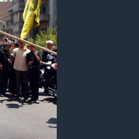
مستندها
فرهنگ و زندگی
حقوق شهروندی
انتخابات ریاست جمهوری آمریکا ۲۰۲۴
اقتصادی
حمله جمهوری اسلامی به اسرائیل
رمز مهسا
علم و فناوری
اسرائیل در جنگ
ورزش زنان در ایران
گالری عکس
اعتراضات زن، زندگی، آزادی
آرشیو پخش زنده
مجموعه مستندهای دادخواهی
تریبونال مردمی آبان ۹۸
دادگاه حمید نوری
چهل سال گروگان‌گیری
قانون شفافیت دارائی کادر رهبری ایران
اعتراضات مردمی آبان ۹۸
اسرائیل در جنگ