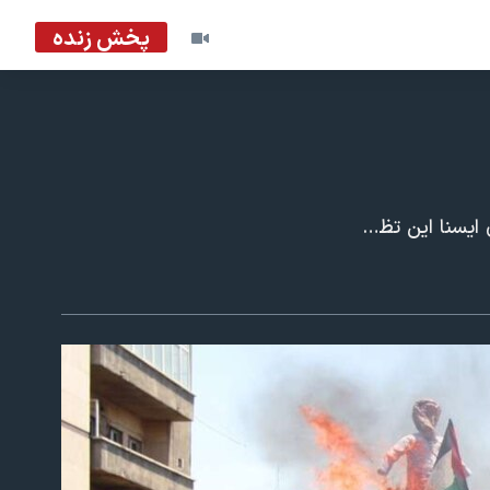
پخش زنده
راهپیمایی قدس امسال همزمان در شهرهای مختلف ایران برگزار شد. به گزارش خبرگزاری ایسنا این تظاهرات با شعار «روز جهانی قدس، تجلی آرمان فلسطین، فریاد وحدت امت اسلام علیه جاهلیت مدرن و کودک کشی از غزه تا یمن» برگزار شد. به گزارش خبرگزاری ایسنا، در تظاهرات تهران، شماری از چهره های ارشد سیاسی شرکت کردند. حسن روحانی، رئیس جمهوری اسلامی گفت: «ایران با وحدت، انسجام، مقاومت، ایستادگی، جهاد و فداکاری، همه مسلمانان از جمله ملت فلسطین به اهداف بلندشان می‌رسند.»