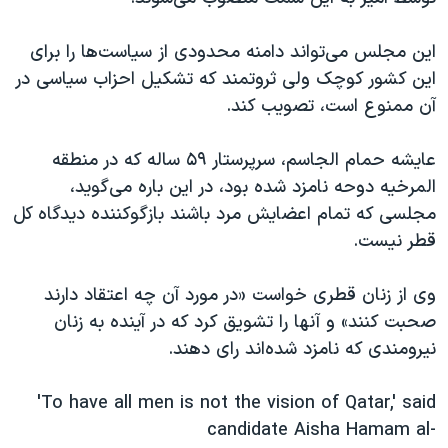
اسرائیل در جنگ
نرگس محمدی برنده جایزه نوبل صلح
این مجلس می‌تواند دامنه‌ محدودی از سیاست‌ها را برای
این کشور کوچک ولی ثروتمند که تشکیل احزاب سیاسی در
همایش محافظه‌کاران آمریکا «سی‌پک»
آن ممنوع است، تصویب کند.
صفحه‌های ویژه
سفر پرزیدنت ترامپ به چین
عایشه حمام الجاسم، سرپرستار ۵۹ ساله که در منطقه
المرخیه دوحه نامزد شده بود، در این باره می‌گوید،
مجلسی که تمام اعضایش مرد باشند بازگوکننده دیدگاه کل
قطر نیست.
وی از زنان قطری خواست «در مورد آن چه اعتقاد دارند
صحبت کنند» و آنها را تشویق کرد که در آینده به زنان
نیرومندی که نامزد شده‌اند رای دهند.
'To have all men is not the vision of Qatar,' said
candidate Aisha Hamam al-