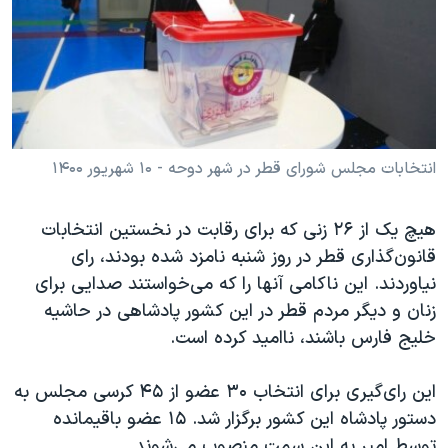
دنبال کنید
مستندها
فرهنگ و زندگی
حقوق شهروندی
انتخابات ریاست جمهوری آمریکا ۲۰۲۴
اقتصادی
حمله جمهوری اسلامی به اسرائیل
رمز مهسا
علم و فناوری
زبانهای مختلف
اسرائیل در جنگ
ورزش زنان در ایران
انتخابات مجلس شورای قطر در شهر دوحه - ۱۰ شهریور ۱۴۰۰
گالری عکس
اعتراضات زن، زندگی، آزادی
هیچ یک از ۲۶ زنی که برای رقابت در نخستین انتخابات
آرشیو پخش زنده
مجموعه مستندهای دادخواهی
قانون‌گذاری قطر در روز شنبه نامزد شده‌ بودند، رای
تریبونال مردمی آبان ۹۸
نیاوردند. این ناکامی آنها را که می‌خواستند صدایی برای
زنان و دیگر مردم قطر در این کشور پادشاهی در حاشیه
دادگاه حمید نوری
خلیج فارس باشند، ناامید کرده است.
چهل سال گروگان‌گیری
قانون شفافیت دارائی کادر رهبری ایران
این رای‌گیری برای انتخاب ۳۰ عضو از ۴۵ کرسی مجلس به
دستور پادشاه این کشور برگزار شد. ۱۵ عضو باقیمانده
اعتراضات مردمی آبان ۹۸
توسط امیر به این سمت منصوب می‌شوند.