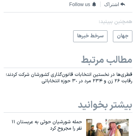
اشتراک
Follow us
همچنبن ببینید:
جهان
سرخط خبرها
مطالب مرتبط
قطری‌ها در نخستین انتخابات قانون‌گذاری کشورشان شرکت کردند؛
رقابت ٢۶ زن و ٢٣۴ مرد در ٣٠ حوزه انتخاباتی
بیشتر بخوانید
حمله شورشیان حوثی به عربستان ۱۱
نفر را مجروح کرد