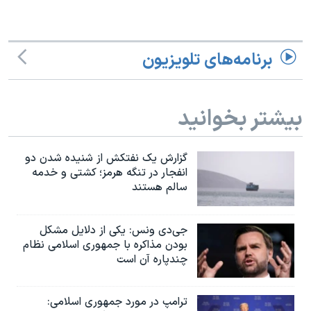
اسرائیل در جنگ
نرگس محمدی برنده جایزه نوبل صلح
همایش محافظه‌کاران آمریکا «سی‌پک»
برنامه‌های تلویزیون
صفحه‌های ویژه
سفر پرزیدنت ترامپ به چین
بیشتر بخوانید
گزارش یک نفتکش از شنیده شدن دو
انفجار در تنگه هرمز؛ کشتی و خدمه
سالم هستند
جی‌دی ونس: یکی از دلایل مشکل
بودن مذاکره با جمهوری اسلامی نظام
چندپاره آن است
ترامپ در مورد جمهوری اسلامی: