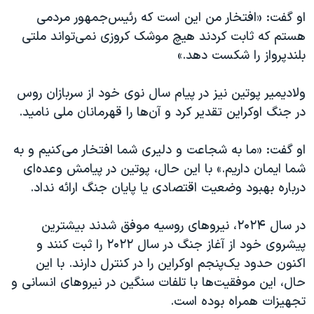
اسرائیل در جنگ
او گفت: «افتخار من این است که رئیس‌جمهور مردمی
نرگس محمدی برنده جایزه نوبل صلح
هستم که ثابت کردند هیچ موشک کروزی نمی‌تواند ملتی
بلندپرواز را شکست دهد.»
همایش محافظه‌کاران آمریکا «سی‌پک»
صفحه‌های ویژه
ولادیمیر پوتین نیز در پیام سال نوی خود از سربازان روس
سفر پرزیدنت ترامپ به چین
در جنگ اوکراین تقدیر کرد و آن‌ها را قهرمانان ملی نامید.
او گفت: «ما به شجاعت و دلیری شما افتخار می‌کنیم و به
شما ایمان داریم.» با این حال، پوتین در پیامش وعده‌ای
درباره بهبود وضعیت اقتصادی یا پایان جنگ ارائه نداد.
در سال ۲۰۲۴، نیروهای روسیه موفق شدند بیشترین
پیشروی خود از آغاز جنگ در سال ۲۰۲۲ را ثبت کنند و
اکنون حدود یک‌پنجم اوکراین را در کنترل دارند. با این
حال، این موفقیت‌ها با تلفات سنگین در نیروهای انسانی و
تجهیزات همراه بوده است.