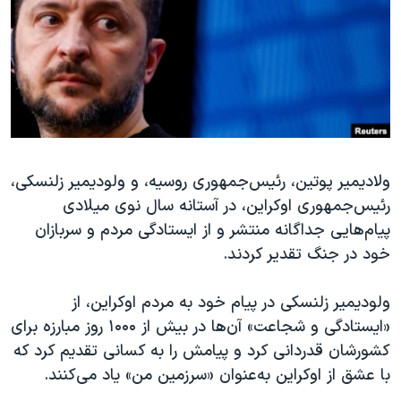
دنبال کنید
مستندها
فرهنگ و زندگی
حقوق شهروندی
انتخابات ریاست جمهوری آمریکا ۲۰۲۴
اقتصادی
حمله جمهوری اسلامی به اسرائیل
رمز مهسا
علم و فناوری
زبانهای مختلف
اسرائیل در جنگ
ورزش زنان در ایران
ولادیمیر پوتین، رئیس‌جمهوری روسیه، و ولودیمیر زلنسکی،
گالری عکس
اعتراضات زن، زندگی، آزادی
رئیس‌جمهوری اوکراین، در آستانه سال نوی میلادی
آرشیو پخش زنده
مجموعه مستندهای دادخواهی
پیام‌هایی جداگانه منتشر و از ایستادگی مردم و سربازان
تریبونال مردمی آبان ۹۸
خود در جنگ تقدیر کردند.
دادگاه حمید نوری
ولودیمیر زلنسکی در پیام خود به مردم اوکراین، از
چهل سال گروگان‌گیری
«ایستادگی و شجاعت» آن‌ها در بیش از ۱۰۰۰ روز مبارزه برای
قانون شفافیت دارائی کادر رهبری ایران
کشورشان قدردانی کرد و پیامش را به کسانی تقدیم کرد که
با عشق از اوکراین به‌عنوان «سرزمین من» یاد می‌کنند.
اعتراضات مردمی آبان ۹۸