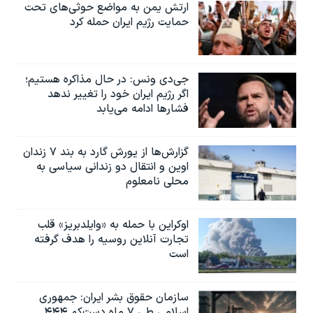
اسرائیل در جنگ
ارتش یمن به مواضع حوثی‌های تحت
حمایت رژیم ایران حمله کرد
نرگس محمدی برنده جایزه نوبل صلح
همایش محافظه‌کاران آمریکا «سی‌پک»
جی‌دی ونس: در حال مذاکره هستیم؛
صفحه‌های ویژه
اگر رژیم ایران خود را تغییر ندهد
سفر پرزیدنت ترامپ به چین
فشارها ادامه می‌یابد
گزارش‌ها از یورش گارد به بند ۷ زندان
اوین و انتقال دو زندانی سیاسی به
محلی نامعلوم
اوکراین با حمله به «وایلدبریز» قلب
تجارت آنلاین روسیه را هدف گرفته
است
سازمان حقوق بشر ایران: جمهوری
اسلامی طی ۷ ماه دست‌کم ۴۴۴