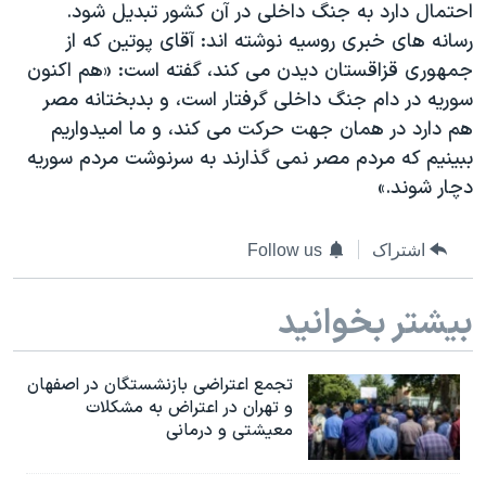
احتمال دارد به جنگ داخلی در آن کشور تبدیل شود.
دنبال کنید
مستندها
فرهنگ و زندگی
رسانه های خبری روسیه نوشته اند: آقای پوتین که از
حقوق شهروندی
انتخابات ریاست جمهوری آمریکا ۲۰۲۴
جمهوری قزاقستان دیدن می کند، گفته است: «هم اکنون
سوریه در دام جنگ داخلی گرفتار است، و بدبختانه مصر
اقتصادی
حمله جمهوری اسلامی به اسرائیل
هم دارد در همان جهت حرکت می کند، و ما امیدواریم
رمز مهسا
علم و فناوری
ببینیم که مردم مصر نمی گذارند به سرنوشت مردم سوریه
زبانهای مختلف
اسرائیل در جنگ
ورزش زنان در ایران
دچار شوند.»
گالری عکس
اعتراضات زن، زندگی، آزادی
اشتراک
Follow us
آرشیو پخش زنده
مجموعه مستندهای دادخواهی
تریبونال مردمی آبان ۹۸
بیشتر بخوانید
دادگاه حمید نوری
چهل سال گروگان‌گیری
تجمع اعتراضی بازنشستگان در اصفهان
و تهران در اعتراض به مشکلات
قانون شفافیت دارائی کادر رهبری ایران
معیشتی و درمانی
اعتراضات مردمی آبان ۹۸