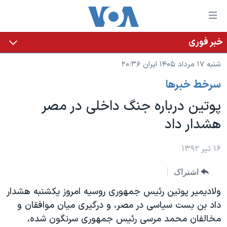
ینکهای
ابل
سترسی
خبر فوری
خانه
هش
شنبه ۱۷ مرداد ۱۴۰۵ ایران ۲۰:۳۶
نسخه سبک وب‌سایت
ه
سرخط خبرها
حتوای
موضوع ها
صلی
پوتین درباره جنگ داخلی در مصر
برنامه های تلویزیونی
ایران
هش
هشدار داد
جدول برنامه ها
ه
آمریکا
فحه
صفحه‌های ویژه
جهان
۱۶ تیر ۱۳۹۲
صلی
فرکانس‌های صدای آمریکا
ورزشی
جام جهانی ۲۰۲۶
هش
اشتراک
پخش رادیویی
ه
گزیده‌ها
عملیات خشم حماسی
ولادیمیر پوتین رئیس جمهوری روسیه امروز یکشنبه هشدار
ستجو
۲۵۰سالگی آمریکا
ویژه برنامه‌ها
داد بن بست سیاسی در مصر، و درگیری میان موافقان و
یادگیری زبان انگلیسی
مخالفان محمد مرسی رئیس جمهوری سرنگون شده،
ویدیوها
بایگانی برنامه‌های تلویزیونی