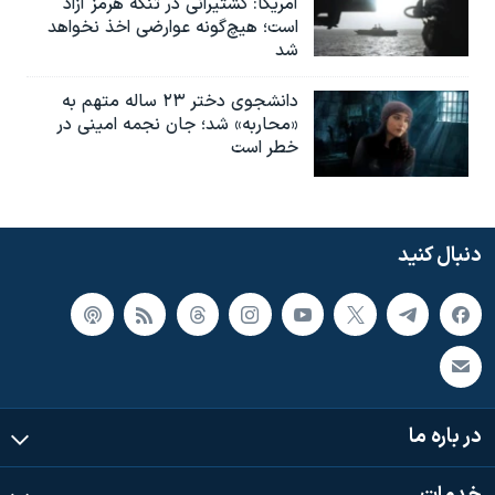
آمریکا: کشتیرانی در تنگه هرمز آزاد
است؛ هیچ‌گونه عوارضی اخذ نخواهد
شد
دانشجوی دختر ۲۳ ساله متهم به
«محاربه» شد؛ جان نجمه امینی در
خطر است
دنبال کنید
در باره ما