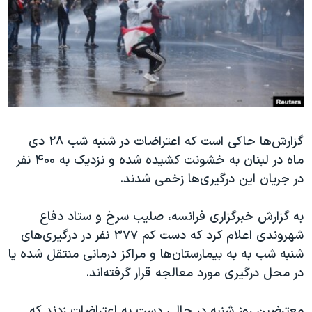
دنبال کنید
مستندها
فرهنگ و زندگی
حقوق شهروندی
انتخابات ریاست جمهوری آمریکا ۲۰۲۴
اقتصادی
حمله جمهوری اسلامی به اسرائیل
رمز مهسا
علم و فناوری
زبانهای مختلف
اسرائیل در جنگ
ورزش زنان در ایران
گزارش‌ها حاکی است که اعتراضات در شنبه شب ۲۸ دی
گالری عکس
اعتراضات زن، زندگی، آزادی
ماه در لبنان به خشونت کشیده شده و نزدیک به ۴۰۰ نفر
آرشیو پخش زنده
مجموعه مستندهای دادخواهی
در جریان این درگیری‌ها زخمی شدند.
تریبونال مردمی آبان ۹۸
به گزارش خبرگزاری فرانسه، صلیب سرخ و ستاد دفاع
دادگاه حمید نوری
شهروندی اعلام کرد که دست کم ۳۷۷ نفر در درگیری‌های
چهل سال گروگان‌گیری
شنبه شب به به بیمارستان‌ها و مراکز درمانی منتقل شده یا
قانون شفافیت دارائی کادر رهبری ایران
در محل درگیری مورد معالجه قرار گرفته‌اند.
اعتراضات مردمی آبان ۹۸
معترضین روز شنبه در حالی دست به اعتراضات زدند که