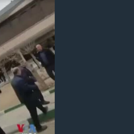
مستندها
فرهنگ و زندگی
حقوق شهروندی
انتخابات ریاست جمهوری آمریکا ۲۰۲۴
اقتصادی
حمله جمهوری اسلامی به اسرائیل
رمز مهسا
علم و فناوری
اسرائیل در جنگ
ورزش زنان در ایران
گالری عکس
اعتراضات زن، زندگی، آزادی
آرشیو پخش زنده
مجموعه مستندهای دادخواهی
تریبونال مردمی آبان ۹۸
دادگاه حمید نوری
چهل سال گروگان‌گیری
قانون شفافیت دارائی کادر رهبری ایران
اعتراضات مردمی آبان ۹۸
اسرائیل در جنگ