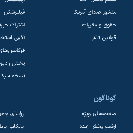
منشور صدای آمریکا
فیلترشکن
حقوق و مقررات
اشتراک خبرن
قوانین تالار
آگهی استخد
فرکانس‌های 
پخش رادیو
یادگیری زبان انگلیسی
نسخه سبک 
دنبال کنید
گوناگون
صفحه‌های ویژه
رؤسای جمهو
آرشیو پخش زنده
بایگانی برن
زبانهای مختلف