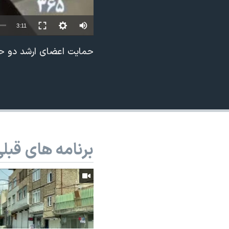
نرگس محمدی برنده جایزه نوبل صلح
Auto
3:11
همایش محافظه‌کاران آمریکا «سی‌پک»
240p
صفحه‌های ویژه
حمایت اعضای ارشد دو حزب
360p
سفر پرزیدنت ترامپ به چین
480p
720p
1080p
برنامه های قبل