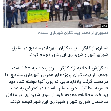
دنبال کنید
مستندها
فرهنگ و زندگی
حقوق شهروندی
انتخابات ریاست جمهوری آمریکا ۲۰۲۴
اقتصادی
حمله جمهوری اسلامی به اسرائیل
رمز مهسا
علم و فناوری
تصویری از تجمع پیمانکاران شهرداری سنندج
زبانهای مختلف
اسرائیل در جنگ
ورزش زنان در ایران
شماری از کارگران پیمانکاران شهرداری سنندج در مقابل
گالری عکس
اعتراضات زن، زندگی، آزادی
شورای شهر و شهرداری این شهر تجمع کردند
.
آرشیو پخش زنده
مجموعه مستندهای دادخواهی
به گزارش اتحادیه آزاد کارگران، روز پنجشنبه ۲۳ اسفند،
تریبونال مردمی آبان ۹۸
جمعی از پیمانکاران پروژه‌های عمرانی شهرداری سنندج، با
دادگاه حمید نوری
در دست گرفت پلاکاردهایی که روی آنها نوشته شده بود
چهل سال گروگان‌گیری
«تسویه مطالبات حق مسلم ماست» در اعتراض به عدم
پرداخت مطالبات معوقه خود از سوی شهرداری، در مقابل
قانون شفافیت دارائی کادر رهبری ایران
ساختمان شورای شهر و شهرداری این شهر تجمع کردند
.
اعتراضات مردمی آبان ۹۸