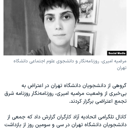
دنبال کنید
مستندها
فرهنگ و زندگی
حقوق شهروندی
انتخابات ریاست جمهوری آمریکا ۲۰۲۴
اقتصادی
حمله جمهوری اسلامی به اسرائیل
رمز مهسا
علم و فناوری
زبانهای مختلف
اسرائیل در جنگ
ورزش زنان در ایران
گالری عکس
اعتراضات زن، زندگی، آزادی
مرضیه امیری، روزنامه‌نگار و دانشجوی علوم اجتماعی دانشگاه
تهران
آرشیو پخش زنده
مجموعه مستندهای دادخواهی
تریبونال مردمی آبان ۹۸
گروهی از دانشجویان دانشگاه تهران در اعتراض به
دادگاه حمید نوری
بی‌خبری از وضعیت مرضیه امیری، روزنامه‌نگار روزنامه شرق
چهل سال گروگان‌گیری
تجمع اعتراضی برگزار کردند.
قانون شفافیت دارائی کادر رهبری ایران
کانال تلگرامی اتحادیه آزاد کارگران گزارش داد که جمعی از
اعتراضات مردمی آبان ۹۸
دانشجویان دانشگاه تهران در سی و سومین روز از بازداشت