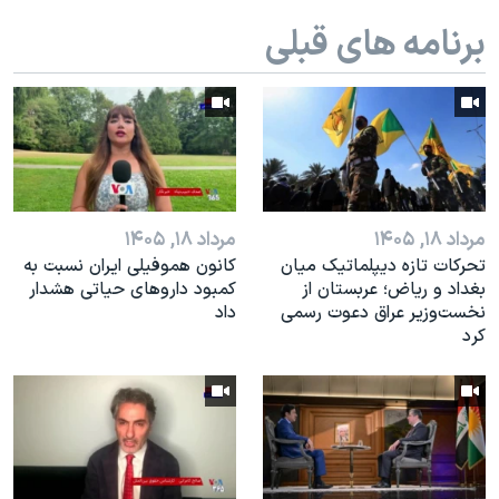
اسرائیل در جنگ
برنامه های قبلی
نرگس محمدی برنده جایزه نوبل صلح
همایش محافظه‌کاران آمریکا «سی‌پک»
صفحه‌های ویژه
سفر پرزیدنت ترامپ به چین
مرداد ۱۸, ۱۴۰۵
مرداد ۱۸, ۱۴۰۵
تحرکات تازه دیپلماتیک میان
کانون هموفیلی ایران نسبت به
بغداد و ریاض؛ عربستان از
کمبود داروهای حیاتی هشدار
نخست‌وزیر عراق دعوت رسمی
داد
کرد