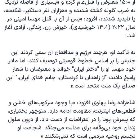
از ۱۵۰۰ معترض را قتل‌عام کرد» و «بسیاری از فاصله نزدیک
به ضرب گلوله کشته شدند» و «هزاران نفر دستگیر، شکنجه،
یا ناپدید شدند»، افزود: «پس از آن با قتل مهسا امینی در
سال ۲۰۲۲ (۱۴۰۱ خورشیدی)، خیزش زن، زندگی، آزادی آغاز
شد.»
به تأکید او، هرچند «رژیم و مدافعان آن سعی کردند این
جنبش را بر اساس خطوط قومیتی توصیف کنند، اما مادر
خود مهسا او را "دختر ایران" خواند و معترضان با شعار
پاسخ دادند: "از زاهدان تا کردستان، جانم فدای ایران." این
صدای یک ملت متحد است.»
شاهزاده رضا پهلوی افزود: «با وجود سرکوب‌های خشن و
قطعی‌های اینترنت، مقاومت ادامه دارد. منوچهر بختیاری،
که پسرش پویا را در اعتراضات از دست داد، از درون سلول
زندان خود بی‌وقفه برای عدالت می‌جنگد. شجاعت او
تجسم روحیه مردمی است که نمی‌شکنند.»