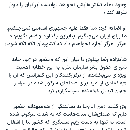
اسرائیل در جنگ
وجود تمام تلاش‌هایش نخواهد توانست ایرانیان را دچار
تفرقه کند.»
نرگس محمدی برنده جایزه نوبل صلح
همایش محافظه‌کاران آمریکا «سی‌پک»
او اضافه کرد: «ما فقط علیه جمهوری اسلامی نمی‌جنگیم.
صفحه‌های ویژه
ما برای ایران می‌جنگیم. بنابراین بگذارید واضح بگویم: ما
هرگز، هرگز اجازه نخواهیم داد که کشورمان تکه تکه شود.»
سفر پرزیدنت ترامپ به چین
شاهزاده رضا پهلوی با بیان این که «حضور در ژنو، خانه
شورای حقوق بشر سازمان ملل، به این خطابه اهمیت
ویژه‌ای می‌بخشد»، از برگزارکنندگان این کنفرانس که آن را
«به نمادی از امید برای صداهای سرکوب‌شده در سراسر
جهان تبدیل کرده‌‌اند»، سپاسگزاری کرد.
وی گفت: «من این‌جا به نمایندگی از هم‌میهنانم حضور
دارم که صدای‌شان مدت‌هاست که به شدت سرکوب شده
است، نه تنها به دست رژیم ستمگری که کشور ما را اشغال