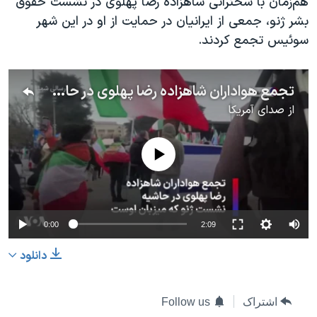
هم‌زمان با سخنرانی شاهزاده رضا پهلوی در نشست حقوق
بشر ژنو، جمعی از ایرانیان در حمایت از او در این شهر
سوئیس تجمع کردند.
تجمع هواداران شاهزاده رضا پهلوی در حاشیه نشست ژنو که میزبان اوست
از
صدای آمریکا
No media source currently available
Auto
0:00
2:09
240p
دانلود
360p
480p
360p
240p
Auto
480p
اشتراک
Follow us