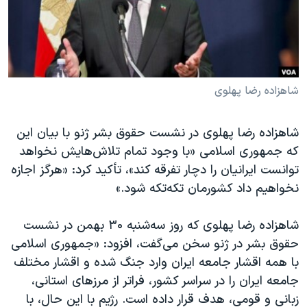
دنبال کنید
مستندها
فرهنگ و زندگی
حقوق شهروندی
انتخابات ریاست جمهوری آمریکا ۲۰۲۴
اقتصادی
حمله جمهوری اسلامی به اسرائیل
رمز مهسا
علم و فناوری
شاهزاده رضا پهلوی
زبانهای مختلف
اسرائیل در جنگ
ورزش زنان در ایران
شاهزاده رضا پهلوی در نشست حقوق بشر ژنو با بیان این
گالری عکس
اعتراضات زن، زندگی، آزادی
که جمهوری اسلامی «با وجود تمام تلاش‌هایش نخواهد
آرشیو پخش زنده
مجموعه مستندهای دادخواهی
توانست ایرانیان را دچار تفرقه کند»، تأکید کرد: «هرگز اجازه
نخواهیم داد کشورمان تکه‌تکه شود.»
تریبونال مردمی آبان ۹۸
دادگاه حمید نوری
شاهزاده رضا پهلوی که روز سه‌شنبه ۳۰ بهمن در نشست
چهل سال گروگان‌گیری
حقوق بشر در ژنو سخن می‌گفت، افزود: «جمهوری اسلامی
با همه اقشار جامعه ایران وارد جنگ شده و اقشار مختلف
قانون شفافیت دارائی کادر رهبری ایران
جامعه ایران را در سراسر کشور، فراتر از مرزهای استانی،
اعتراضات مردمی آبان ۹۸
زبانی و قومی، هدف قرار داده است. رژیم با این حال، با