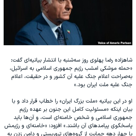
دنبال کنید
مستندها
فرهنگ و زندگی
حقوق شهروندی
انتخابات ریاست جمهوری آمریکا ۲۰۲۴
اقتصادی
حمله جمهوری اسلامی به اسرائیل
رمز مهسا
علم و فناوری
زبانهای مختلف
اسرائیل در جنگ
ورزش زنان در ایران
شاهزاده رضا پهلوی روز سه‌شنبه با انتشار بیانیه‌ای گفت:
گالری عکس
اعتراضات زن، زندگی، آزادی
«حمله موشکی امشب رژیم جمهوری اسلامی به اسرائیل،
آرشیو پخش زنده
مجموعه مستندهای دادخواهی
به‌صراحت اعلام جنگ علیه آن کشور و در حقیقت، اعلام
تریبونال مردمی آبان ۹۸
جنگ علیه ملت ایران بود.»
دادگاه حمید نوری
او در این بیانیه «ملت بزرگ ایران» را خطاب قرار داد و با
چهل سال گروگان‌گیری
بیان اینکه «مسئولیت کامل این جنون بر عهده رژیم
قانون شفافیت دارائی کادر رهبری ایران
جمهوری اسلامی و شخص خامنه‌ای است، و آن‌ها باید
پاسخگوی پیامدهای آن باشند.» افزود: «خامنه‌ای و رژیمش
اعتراضات مردمی آبان ۹۸
با چهار دهه حمایت از گروه‌های تروریستی و دامن زدن به