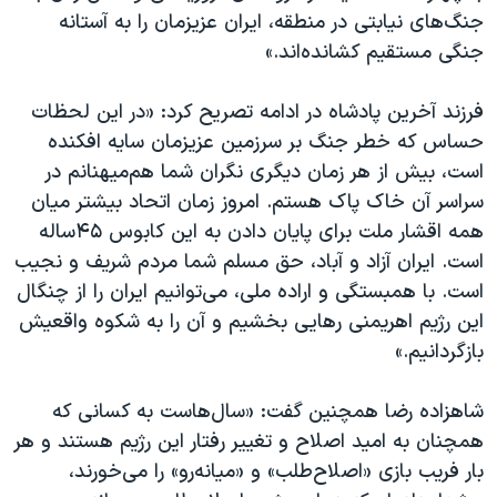
اسرائیل در جنگ
جنگ‌های نیابتی در منطقه، ایران عزیزمان را به آستانه
نرگس محمدی برنده جایزه نوبل صلح
جنگی مستقیم کشانده‌اند.»
همایش محافظه‌کاران آمریکا «سی‌پک»
فرزند آخرین پادشاه در ادامه تصریح کرد: «در این لحظات
صفحه‌های ویژه
حساس که خطر جنگ بر سرزمین عزیزمان سایه افکنده
سفر پرزیدنت ترامپ به چین
است، بیش از هر زمان دیگری نگران شما هم‌میهنانم در
سراسر آن خاک پاک هستم. امروز زمان اتحاد بیشتر میان
همه اقشار ملت برای پایان دادن به این کابوس ۴۵ساله
است. ایران آزاد و آباد، حق مسلم شما مردم شریف و نجیب
است. با همبستگی و اراده ملی، می‌توانیم ایران را از چنگال
این رژیم اهریمنی رهایی بخشیم و آن را به شکوه واقعیش
بازگردانیم.»
شاهزاده رضا همچنین گفت: «سال‌هاست به کسانی که
همچنان به امید اصلاح و تغییر رفتار این رژیم هستند و هر
بار فریب بازی «اصلاح‌طلب» و «میانه‌رو» را می‌خورند،