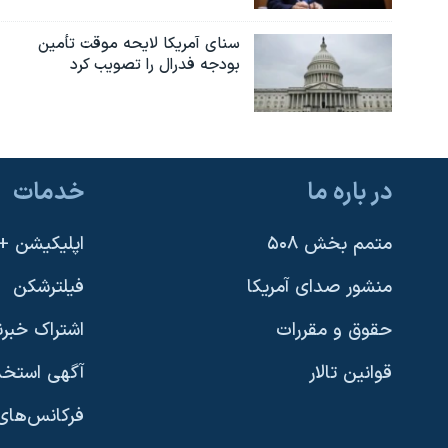
سنای آمریکا لایحه موقت تأمین
بودجه فدرال را تصویب کرد
در باره ما
خدمات
متمم بخش ۵۰۸
اپلیکیشن +VOA
منشور صدای آمریکا
فیلترشکن
حقوق و مقررات
اشتراک خبرن
قوانین تالار
آگهی استخد
فرکانس‌های 