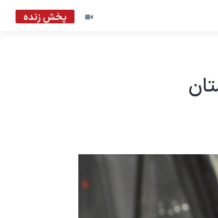
پخش زنده
تان