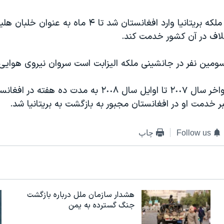
پرنس هری نوه ملکه بريتانيا وارد افغانستان شد تا ۴ ماه 
تلاف در آن کشور خدمت کند.
مين نفر در جانشينی ملکه اليزابت است سروان نيروی هوايی 
پرنس هری در اواخر سال ٢٠٠۷ تا اوايل سال ٢٠٠۸ به مدت د
بر خدمت او در افغانستان مجبور به بازگشت به بريتانيا شد.
Follow us
چاپ
هشدار سازمان ملل درباره بازگشت
جنگ گسترده به یمن