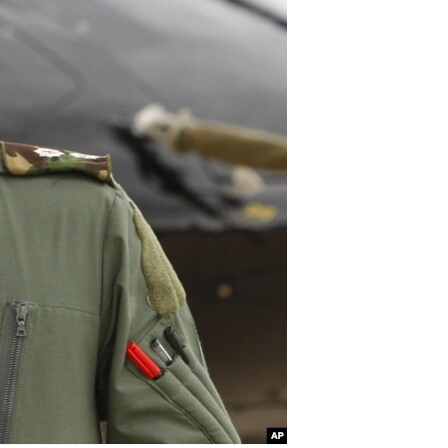
مستندها
فرهنگ و زندگی
حقوق شهروندی
انتخابات ریاست جمهوری آمریکا ۲۰۲۴
اقتصادی
حمله جمهوری اسلامی به اسرائیل
رمز مهسا
علم و فناوری
اسرائیل در جنگ
ورزش زنان در ایران
گالری عکس
اعتراضات زن، زندگی، آزادی
آرشیو پخش زنده
مجموعه مستندهای دادخواهی
تریبونال مردمی آبان ۹۸
دادگاه حمید نوری
چهل سال گروگان‌گیری
قانون شفافیت دارائی کادر رهبری ایران
اعتراضات مردمی آبان ۹۸
اسرائیل در جنگ