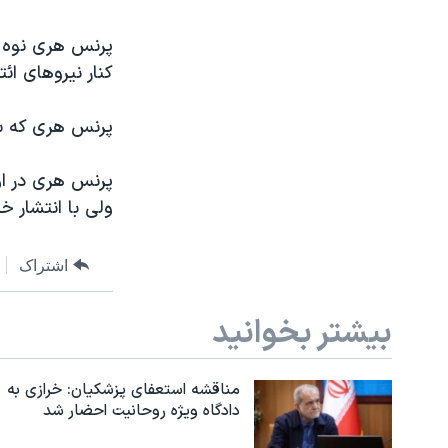
نرگس محمدی برنده جایزه نوبل صلح
همایش محافظه‌کاران آمریکا «سی‌پک»
کنار نيروهای ائ
صفحه‌های ویژه
پرنس هری که سو
سفر پرزیدنت ترامپ به چین
ولی با انتشار خ
اشتراک
بیشتر بخوانید
مناقشه استعفای پزشکیان: خرازی به
دادگاه ویژه روحانیت احضار شد