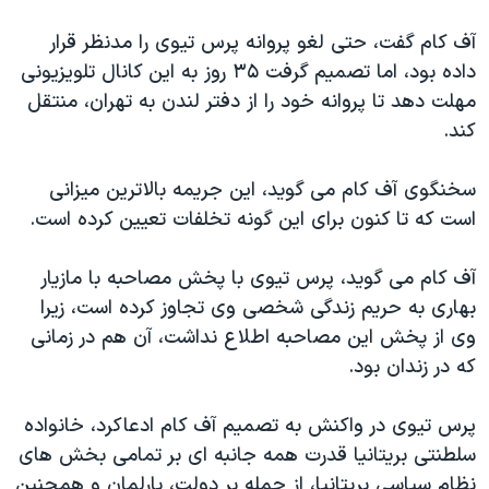
اسرائیل در جنگ
آف کام گفت، حتی لغو پروانه پرس تيوی را مدنظر قرار
نرگس محمدی برنده جایزه نوبل صلح
داده بود، اما تصميم گرفت ۳۵ روز به اين کانال تلويزيونی
همایش محافظه‌کاران آمریکا «سی‌پک»
مهلت دهد تا پروانه خود را از دفتر لندن به تهران، منتقل
صفحه‌های ویژه
کند.
سفر پرزیدنت ترامپ به چین
سخنگوی آف کام می گويد، اين جريمه بالاترين ميزانی
است که تا کنون برای اين گونه تخلفات تعيين کرده است.
آف کام می گويد، پرس تيوی با پخش مصاحبه با مازيار
بهاری به حريم زندگی شخصی وی تجاوز کرده است، زيرا
وی از پخش اين مصاحبه اطلاع نداشت، آن هم در زمانی
که در زندان بود.
پرس تيوی در واکنش به تصميم آف کام ادعاکرد، خانواده
سلطنتی بريتانيا قدرت همه جانبه ای بر تمامی بخش های
نظام سياسی بريتانيا، از جمله بر دولت، پارلمان و همچنين