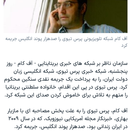
دنبال کنید
مستندها
فرهنگ و زندگی
حقوق شهروندی
انتخابات ریاست جمهوری آمریکا ۲۰۲۴
اقتصادی
حمله جمهوری اسلامی به اسرائیل
رمز مهسا
علم و فناوری
آف کام شبکه تلويزيونی پرس تيوی را صدهزار پوند انگليس جريمه
زبانهای مختلف
کرد
اسرائیل در جنگ
ورزش زنان در ایران
گالری عکس
اعتراضات زن، زندگی، آزادی
سازمان ناظر بر شبکه های خبری بريتاينايی - آف کام - روز
آرشیو پخش زنده
مجموعه مستندهای دادخواهی
پنجشنبه، شبکه خبری پرس تيوی، شبکه انگليسی زبان
دولت ايران، را به پرداخت يک جريمه نقدی سنگين محکوم
تریبونال مردمی آبان ۹۸
کرد. پرس تيوی در پی اين اقدام، خانواده سلطنتی بريتانيا
دادگاه حمید نوری
را متهم به تلاش برای خاموش کردن صدای اين شبکه کرد.
چهل سال گروگان‌گیری
آف کام، پرس تيوی را به علت پخش مصاحبه ای با مازيار
قانون شفافیت دارائی کادر رهبری ایران
بهاری، خبرنگار مجله آمريکايی نيوزويک، که در سال ۲۰۰۹
اعتراضات مردمی آبان ۹۸
در ايران زندانی بود، صدهزار پوند انگليس، جريمه کرد.