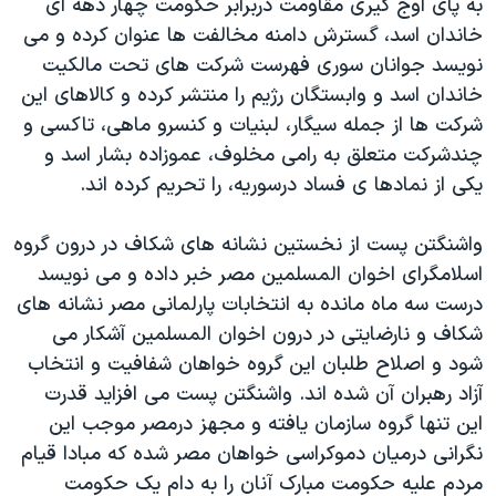
به پای اوج گيری مقاومت دربرابر حکومت چهار دهه ای
خاندان اسد، گسترش دامنه مخالفت ها عنوان کرده و می
نويسد جوانان سوری فهرست شرکت های تحت مالکيت
خاندان اسد و وابستگان رژيم را منتشر کرده و کالاهای اين
شرکت ها از جمله سيگار، لبنيات و کنسرو ماهی، تاکسی و
چندشرکت متعلق به رامی مخلوف، عموزاده بشار اسد و
يکی از نمادها ی فساد درسوريه، را تحريم کرده اند.
واشنگتن پست از نخستين نشانه های شکاف در درون گروه
اسلامگرای اخوان المسلمين مصر خبر داده و می نويسد
درست سه ماه مانده به انتخابات پارلمانی مصر نشانه های
شکاف و نارضايتی در درون اخوان المسلمين آشکار می
شود و اصلاح طلبان اين گروه خواهان شفافيت و انتخاب
آزاد رهبران آن شده اند. واشنگتن پست می افزايد قدرت
اين تنها گروه سازمان يافته و مجهز درمصر موجب اين
نگرانی درميان دموکراسی خواهان مصر شده که مبادا قيام
مردم عليه حکومت مبارک آنان را به دام يک حکومت