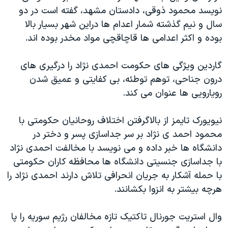
اسرائیل در جنگ
نويسد محمود ذوقی، دادستان مشهد، گفته است در دو
نرگس محمدی برنده جایزه نوبل صلح
سال و نيم گذشته شمار اعدام ها دراين شهر بسيار بالا
بوده و اکثر اعدامی ها قاچاقچی مواد مخدر بوده اند.
همایش محافظه‌کاران آمریکا «سی‌پک»
صفحه‌های ویژه
گاردين ويژگی های حکومت احمدی نژاد را درگيری های
سفر پرزیدنت ترامپ به چین
درون جناحی، توهم توطئه، بی کفايتی و عميق شدن
رويارويی ها عنوان می کند.
نيويورک تايمز از بالاگرفتن اختلاف روحانيان حکومتی با
محمود احمد ی نژاد بر سر جداسازی پسر و دختر در
دانشگاه ها خبر داده و می نويسد با مخالفت احمدی نژاد
با جداسازی جنسيتی دانشگاه ها محافظه کاران حکومتی
با حمله آشکار به جريان انحرافی تلاش دارند احمدی نژاد را
هرچه بيشتر به انزوا بکشانند.
وال استريت جورنال تاکتيک تازه مخالفان رژيم سوريه را پا