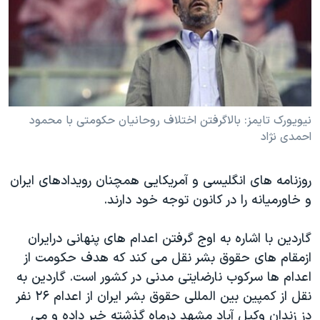
دنبال کنید
مستندها
فرهنگ و زندگی
حقوق شهروندی
انتخابات ریاست جمهوری آمریکا ۲۰۲۴
اقتصادی
حمله جمهوری اسلامی به اسرائیل
رمز مهسا
علم و فناوری
زبانهای مختلف
اسرائیل در جنگ
ورزش زنان در ایران
نيويورک تايمز: بالاگرفتن اختلاف روحانيان حکومتی با محمود
احمدی نژاد
گالری عکس
اعتراضات زن، زندگی، آزادی
آرشیو پخش زنده
مجموعه مستندهای دادخواهی
روزنامه های انگليسی و آمریکایی همچنان رويدادهای ايران
تریبونال مردمی آبان ۹۸
و خاورميانه را در کانون توجه خود دارند.
دادگاه حمید نوری
گاردين با اشاره به اوج گرفتن اعدام های پنهانی درايران
چهل سال گروگان‌گیری
ازمقام های حقوق بشر نقل می کند که هدف حکومت از
قانون شفافیت دارائی کادر رهبری ایران
اعدام ها سرکوب نارضايتی مدنی در کشور است. گاردين به
نقل از کمپين بين المللی حقوق بشر ايران از اعدام ۲۶ نفر
اعتراضات مردمی آبان ۹۸
دز زندان وکيل آباد مشهد درماه گذشته خبر داده و می