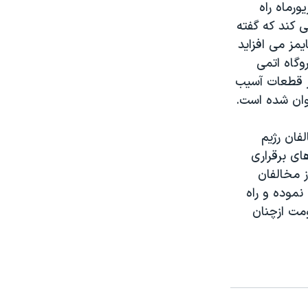
رماه راه
ی کند که گفته
مز می افزاید
وگاه اتمی
از قطعات آسیب
نوان شده است.
فان رژیم
ای برقراری
ی می نمایند. واشنگتن پست می افزاید ۲۰۰ تن از مخالفان
نموده و راه
ومت ازچنان