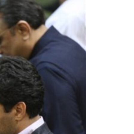
مستندها
فرهنگ و زندگی
حقوق شهروندی
انتخابات ریاست جمهوری آمریکا ۲۰۲۴
اقتصادی
حمله جمهوری اسلامی به اسرائیل
رمز مهسا
علم و فناوری
اسرائیل در جنگ
ورزش زنان در ایران
گالری عکس
اعتراضات زن، زندگی، آزادی
آرشیو پخش زنده
مجموعه مستندهای دادخواهی
تریبونال مردمی آبان ۹۸
دادگاه حمید نوری
چهل سال گروگان‌گیری
قانون شفافیت دارائی کادر رهبری ایران
اعتراضات مردمی آبان ۹۸
اسرائیل در جنگ