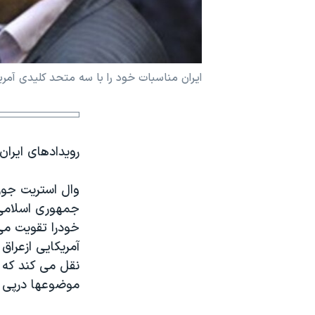
نرگس محمدی برنده جایزه نوبل صلح
همایش محافظه‌کاران آمریکا «سی‌پک»
صفحه‌های ویژه
ايران مناسبات خود را با سه متحد کلیدی آمر
سفر پرزیدنت ترامپ به چین
رويدادهای ايران
وال استریت جور
جمهوری اسلامی 
خودرا تقویت می
آمریکايی ازعراق 
نقل می کند که گ
موضوعها درپی ب