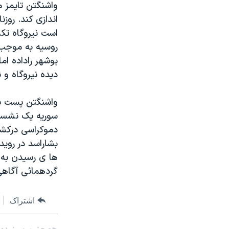
واشنگتن تایمز م
اندازی کند. روز
است نیروگاه تکم
روسیه به موجب ق
بوشهر راداده ام
دیده نیروگاه و 
واشنگتن پست با
سوریه یک نشست 
بشاراسد در روید
ها ی رسیدن به د
گردهمائی آگاهی 
اشتراک