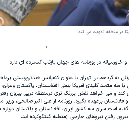
یکا در منطقه تقويت می کند
 و خاورميانه در روزنامه های جهان بازتاب گسترده ای دارد.
نال به گردهمايی تهران با عنوان کنفرانس ضدتروریستی پرداخ
با سه متحد کلیدی آمریکا یعنی افغانستان، پاکستان وعراق، 
 کند و می خواهد نقش پررنگ تری درمنطقه درپی بیرون رفتن 
وافغانستان برعهده بگیرد. روزنامه از علی اکبر صالحی، وزیر امو
فته است سران سه کشور ایران، افغانستان و پاکستان درباره ب
یرون رفتن نیروهای خارجی ازمنطقه گفتگوکرده اند.