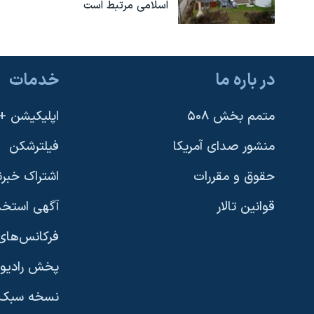
اسلامی مرتبط است
در باره ما
خدمات
متمم بخش ۵۰۸
اپلیکیشن +VOA
منشور صدای آمریکا
فیلترشکن
حقوق و مقررات
اشتراک خبرن
قوانین تالار
آگهی استخد
فرکانس‌های 
پخش رادیو
یادگیری زبان انگلیسی
نسخه سبک 