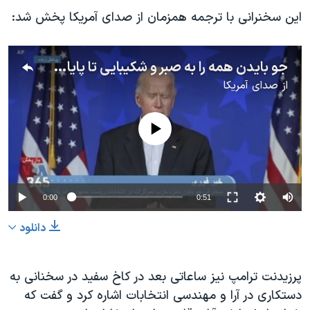
اسرائیل در جنگ
این سخنرانی با ترجمه همزمان از صدای آمریکا پخش شد:
نرگس محمدی برنده جایزه نوبل صلح
همایش محافظه‌کاران آمریکا «سی‌پک»
جو بایدن همه را به صبر و شکیبایی تا پایان شمارش آرا دعوت کرد
صفحه‌های ویژه
از
صدای آمریکا
سفر پرزیدنت ترامپ به چین
No media source currently available
0:00
0:51
دانلود
پرزیدنت ترامپ نیز ساعاتی بعد در کاخ سفید در سخنانی به
دستکاری در آرا و مهندسی انتخابات اشاره کرد و گفت که