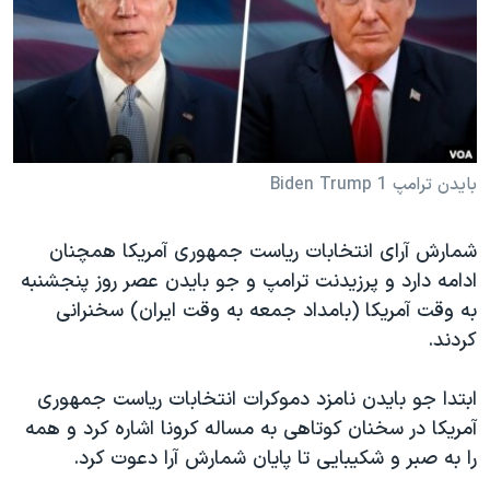
دنبال کنید
مستندها
فرهنگ و زندگی
حقوق شهروندی
انتخابات ریاست جمهوری آمریکا ۲۰۲۴
اقتصادی
حمله جمهوری اسلامی به اسرائیل
رمز مهسا
علم و فناوری
زبانهای مختلف
اسرائیل در جنگ
ورزش زنان در ایران
بایدن ترامپ Biden Trump 1
گالری عکس
اعتراضات زن، زندگی، آزادی
شمارش آرای انتخابات ریاست جمهوری آمریکا همچنان
آرشیو پخش زنده
مجموعه مستندهای دادخواهی
ادامه دارد و پرزیدنت ترامپ و جو بایدن عصر روز پنجشنبه
تریبونال مردمی آبان ۹۸
به وقت آمریکا (بامداد جمعه به وقت ایران) سخنرانی
کردند.
دادگاه حمید نوری
چهل سال گروگان‌گیری
ابتدا جو بایدن نامزد دموکرات انتخابات ریاست جمهوری
قانون شفافیت دارائی کادر رهبری ایران
آمریکا در سخنان کوتاهی به مساله کرونا اشاره کرد و همه
را به صبر و شکیبایی تا پایان شمارش آرا دعوت کرد.
اعتراضات مردمی آبان ۹۸